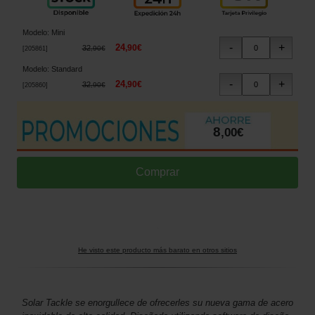
Modelo
:
Mini
24
,
90
€
32
,
90
€
[
205861
]
Modelo
:
Standard
24
,
90
€
32
,
90
€
[
205860
]
8
,
00
€
He visto este producto más barato en otros sitios
Solar Tackle se enorgullece de ofrecerles su nueva gama de acero