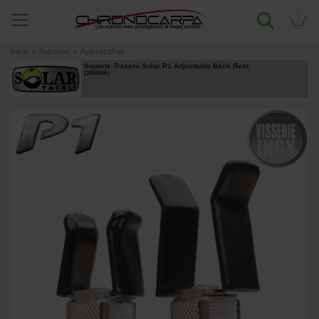
0
Inicio
»
Soportes
»
Agarracañas
Soporte Trasero Solar P1 Adjustable Back Rest
[
205860A
]