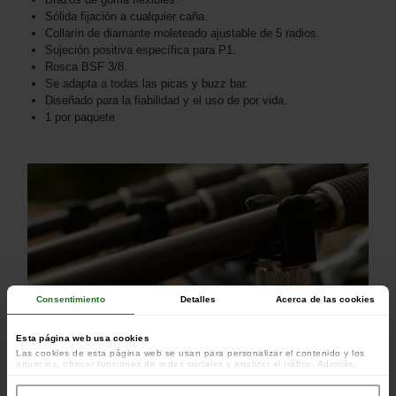
Sólida fijación a cualquier caña.
Collarín de diamante moleteado ajustable de 5 radios.
Sujeción positiva específica para P1.
Rosca BSF 3/8.
Se adapta a todas las picas y buzz bar.
Diseñado para la fiabilidad y el uso de por vida.
1 por paquete
Consentimiento
Detalles
Acerca de las cookies
Esta página web usa cookies
Las cookies de esta página web se usan para personalizar el contenido y los
anuncios, ofrecer funciones de redes sociales y analizar el tráfico. Además,
compartimos información sobre el uso que haga del sitio web con nuestros
colaboradores de redes sociales, publicidad y análisis web, quienes pueden
combinarla con otra información que les haya proporcionado o que hayan