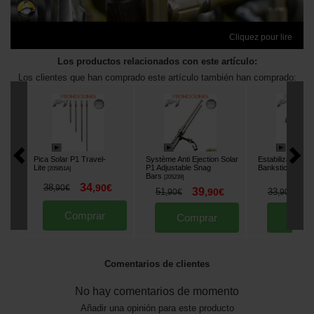
Cliquez pour lire
Los productos relacionados con este artículo:
Los clientes que han comprado este artículo también han comprado:
Pica Solar P1 Travel-
Système Anti Ejection Solar
Estabilizador So
Lite
P1 Adjustable Snag
Bankstick Stabil
[
205851A
]
Bars
[
205239
]
34
38
,
90
€
,
90
€
39
2
51
,
90
€
33
,
90
€
,
90
€
Comprar
Comprar
Comp
Comentarios de clientes
No hay comentarios de momento
Añadir una opinión para este producto