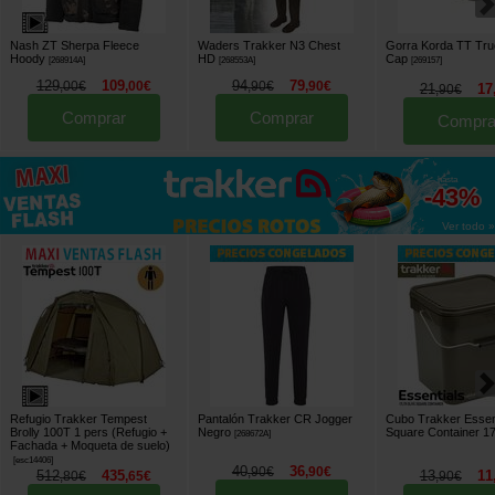
Nash ZT Sherpa Fleece
Waders Trakker N3 Chest
Gorra Korda TT Tru
Hoody
HD
Cap
[
268914A
]
[
268553A
]
[
269157
]
129
109
94
79
,
00
€
,
00
€
,
90
€
,
90
€
21
17
,
90
€
Comprar
Comprar
Compra
hasta
-43%
Ver todo »
Refugio Trakker Tempest
Pantalón Trakker CR Jogger
Cubo Trakker Essent
Brolly 100T 1 pers (Refugio +
Negro
Square Container 1
[
268672A
]
Fachada + Moqueta de suelo)
[
esc14406
]
40
36
,
90
€
,
90
€
512
435
13
11
,
80
€
,
65
€
,
90
€