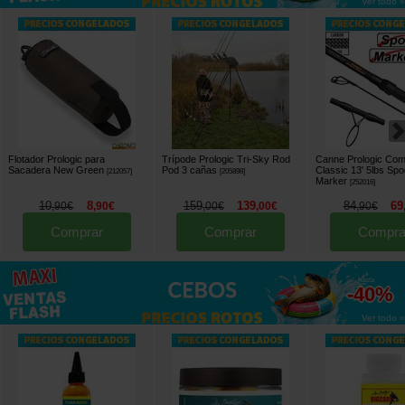
Ver todo »
Flotador Prologic para
Trípode Prologic Tri-Sky Rod
Canne Prologic Com
Sacadera New Green
Pod 3 cañas
Classic 13' 5lbs Spo
[
212057
]
[
205898
]
Marker
[
252016
]
10
8
159
139
84
69
,
90
€
,
90
€
,
00
€
,
00
€
,
90
€
Comprar
Comprar
Compra
hasta
-40%
Ver todo »