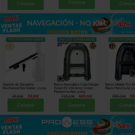
Comprar
Comprar
Compra
hasta
-40%
Ver todo »
Soporte de Sacadera
Barca Neumática Carp Design
Barco inflable Pro El
Wychwood Net Station
Estart EV 230 Army Green
Black Plancha Air
[
212299
]
[
21
Plataforma Aire
[
219382
]
28
24
719
669
899
84
,
90
€
,
90
€
,
00
€
,
00
€
,
00
€
Comprar
Comprar
Compra
hasta
-54%
Ver todo »