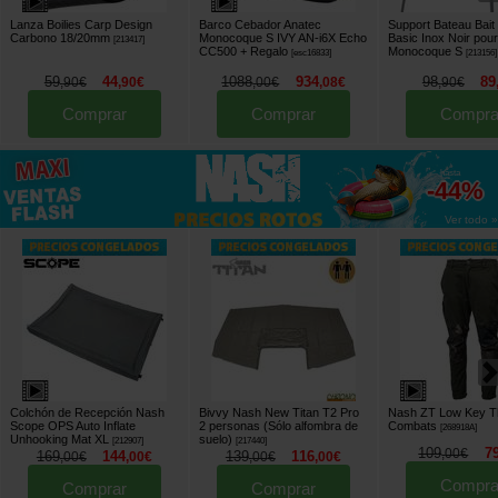
Lanza Boilies Carp Design
Barco Cebador Anatec
Support Bateau Bait
Carbono 18/20mm
Monocoque S IVY AN-i6X Echo
Basic Inox Noir pou
[
213417
]
CC500
+ Regalo
Monocoque S
[
esc16833
]
[
213156
]
59
44
1088
934
98
89
,
90
€
,
90
€
,
00
€
,
08
€
,
90
€
Comprar
Comprar
Compra
hasta
-44%
Ver todo »
Colchón de Recepción Nash
Bivvy Nash New Titan T2 Pro
Nash ZT Low Key T
Scope OPS Auto Inflate
2 personas (Sólo alfombra de
Combats
[
268918A
]
Unhooking Mat XL
suelo)
[
212907
]
[
217440
]
109
7
,
00
€
169
144
139
116
,
00
€
,
00
€
,
00
€
,
00
€
Compra
Comprar
Comprar