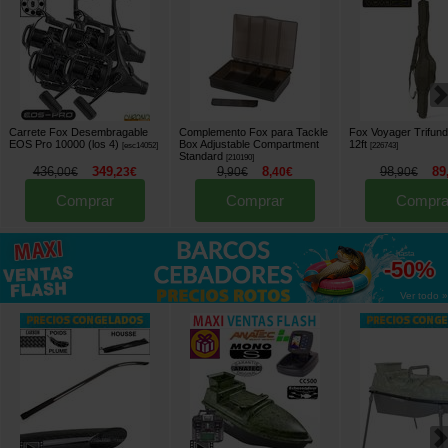
Carrete Fox Desembragable
Complemento Fox para Tackle
Fox Voyager Trifun
EOS Pro 10000 (los 4)
Box Adjustable Compartment
12ft
[
esc14052
]
[
226743
]
Standard
[
210190
]
436
349
9
8
98
89
,
00
€
,
23
€
,
90
€
,
40
€
,
90
€
Comprar
Comprar
Compra
hasta
-50%
Ver todo »