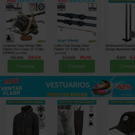
Conjunto Carp Design Slim
Caña Carp Design Start
Sistema Anti-Expuls
Fighter Evo Camu 12' 3.5lbs
Fighter 13' 3.5lbs (las 2)
Design Aluminium B
GK9000
[
esc10783
]
[
esc10743
]
182
126
113
84
8
6
,
80
€
,
53
€
,
80
€
,
29
€
,
90
€
,
Comprar
Comprar
Compra
hasta
-62%
Ver todo »