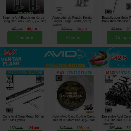
Sistema Anti-Expulsión Korda
Adaptador de Pontón Korda
Estabilizador Solar 
Snag Bar Black (los 2)
Singlez Stage Stand (por 2)
Bankstick Stabiliser
[
esc10157
]
[
205874
]
47
40
69
64
33
26
,
80
€
,
13
€
,
90
€
,
90
€
,
90
€
Comprar
Comprar
Compra
hasta
-42%
Ver todo »
Caña Avid Carp React 50mm
Nylon Avid Carp Outline Camo
Ensemble Avid Carp
10' 3.5lbs
1000m 0.33mm (los 4)
10' 3.5lbs 8000 FS (
[
251826
]
[
esc15011
]
[
esc18287
]
139
124
147
103
389
32
,
00
€
,
00
€
,
60
€
,
30
€
,
40
€