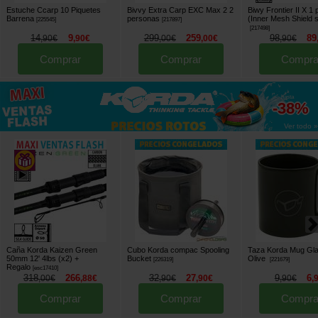
Estuche Ccarp 10 Piquetes
Bivvy Extra Carp EXC Max 2 2
Biwy Frontier II X 1 
Barrena
personas
(Inner Mesh Shield 
[
225545
]
[
217897
]
[
217498
]
14
9
299
259
98
89
,
90
€
,
90
€
,
00
€
,
00
€
,
90
€
Comprar
Comprar
Compra
hasta
-38%
Ver todo »
Caña Korda Kaizen Green
Cubo Korda compac Spooling
Taza Korda Mug Gl
50mm 12' 4lbs (x2)
+
Bucket
Olive
[
226319
]
[
221679
]
Regalo
[
esc17410
]
318
266
32
27
9
6
,
00
€
,
88
€
,
90
€
,
90
€
,
90
€
,
Comprar
Comprar
Compra