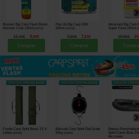
Booster Big Carp Flash Boost
Pop Up Big Carp D88
Attractant Big Carp 
Monster Crab 100ml
20mm
Super Food 250ml
[
244712
]
[
244732
]
[
2
13
9
9
7
19
14
,
40
€
,
94
€
,
90
€
,
63
€
,
90
€
Comprar
Comprar
Compra
hasta
-45%
Ver todo »
Funda Carp Spirit Basic 13' 4
Báscula Carp Spirit Dial Scale
Bateau Pneumatiqu
cañas
50kg
Spirit Camo Boat 23
[
215235
]
[
212842
]
Alu
[
219985
]