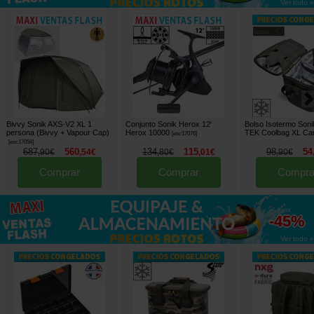
Ver todo »
Bivvy Sonik AXS-V2 XL 1
Conjunto Sonik Herox 12'
Bolso Isotermo Son
persona (Bivvy + Vapour Cap)
Herox 10000
TEK Coolbag XL C
[
esc17076
]
[
esc17058
]
687
560
134
115
98
54
,
90
€
,
54
€
,
80
€
,
01
€
,
90
€
Comprar
Comprar
Compra
hasta
-45%
Ver todo »