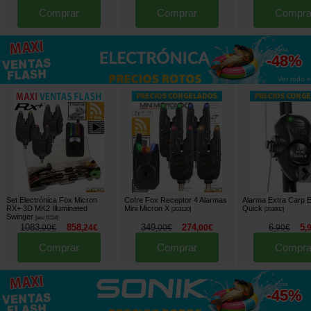
Comprar
Comprar
Compra
hasta
-48%
Ver todo »
Set Electrónica Fox Micron
Cofre Fox Receptor 4 Alarmas
Alarma Extra Carp 
RX+ 3D MK2 Illuminated
Mini Micron X
Quick
[
203120
]
[
203802
]
Swinger
[
esc11114
]
1083
858
349
274
6
5
,
00
€
,
24
€
,
00
€
,
00
€
,
90
€
,
Comprar
Comprar
Compra
hasta
-45%