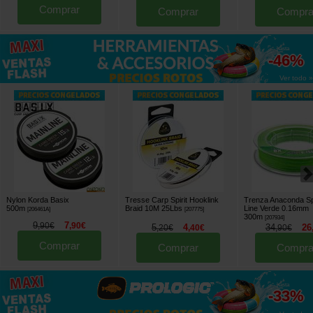
Comprar
Comprar
Compra
hasta
-46%
Ver todo »
Nylon Korda Basix
Tresse Carp Spirit Hooklink
Trenza Anaconda S
500m
Braid 10M 25Lbs
Line Verde 0.16mm
[
206461A
]
[
207775
]
300m
[
207934
]
9
7
,
90
€
,
90
€
5
4
34
26
,
20
€
,
40
€
,
90
€
Comprar
Comprar
Compra
hasta
-33%