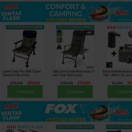
hasta
-48%
Ver todo »
Level Chair Pro Elite Super
Silla Level Chair Anaconda Ti-
Pack Robinet Anaco
Session Lite
Lite Carp Seat
Tap + Bidon 11L
[
270265
]
[
216103
]
[
esc1
129
109
199
174
41
34
,
00
€
,
00
€
,
00
€
,
00
€
,
80
€
Comprar
Comprar
Compra
hasta
-48%
Ver todo »