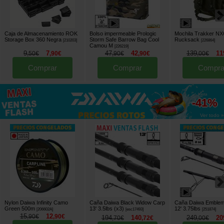
Caja de Almacenamiento ROK
Bolso impermeable Prologic
Mochila Trakker NX
Storage Box 360 Negra
Storm Safe Barrow Bag Cool
Rucksack
[
210203
]
[
226864
]
Camou M
[
226219
]
9
7
47
42
139
11
,
50
€
,
90
€
,
90
€
,
90
€
,
00
€
Comprar
Comprar
Compra
hasta
-41%
Ver todo »
Nylon Daiwa Infinity Camo
Caña Daiwa Black Widow Carp
Caña Daiwa Emblem
Green 500m
13' 3.5lbs (x3)
12' 3.75lbs
[
206602A
]
[
esc17493
]
[
251874
]
15
12
,
90
€
,
90
€
194
140
249
20
,
70
€
,
72
€
,
00
€