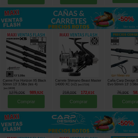
hasta
-50%
Ver todo »
Canne Fox Horizon X5 Black
Carrete Shimano Beast Master
Caña Carp Design Sl
50mm 13' 3.5lbs (les 4)
14000 XC (x2)
Evo 50mm 13' 3.5lb
[
esc17216
]
[
esc18039
]
1276
989
218
172
76
58
,
00
€
,
92
€
,
00
€
,
61
€
,
90
€
Comprar
Comprar
Compra
hasta
-50%
Ver todo »