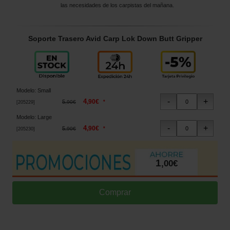
las necesidades de los carpistas del mañana.
Soporte Trasero Avid Carp Lok Down Butt Gripper
Modelo
:
Small
4
,
90
€
5
*
,
90
€
[
205229
]
Modelo
:
Large
4
,
90
€
5
*
,
90
€
[
205230
]
1
,
00
€