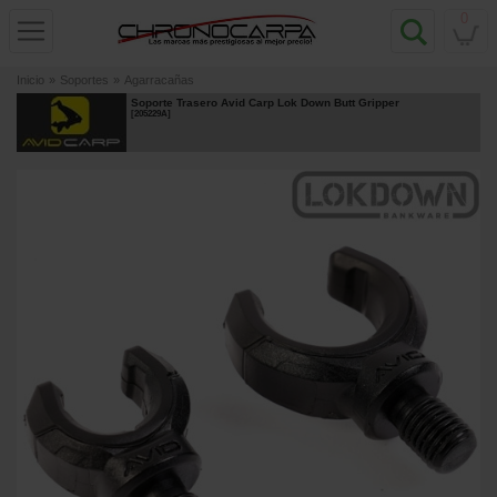
0
Inicio
»
Soportes
»
Agarracañas
Soporte Trasero Avid Carp Lok Down Butt Gripper
[
205229A
]