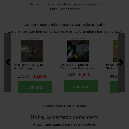
Este producto forma parte de las siguientes categorías:
Utiles
-
Utiles diversos
Los productos relacionados con este artículo:
Los clientes que han comprado este artículo también han comprado:
Montaje Korda Zig Kit
Nylon Korda Kruiser
Piqueta Korda D
Ancho
Control Line 150m
Sticks (por 2)
[
233166
]
[
m9195
]
[
21
5
9
,
90
€
,
90
€
15
7
17
,
90
€
89
,
90
€
,
90
€
Comprar
Comprar
Comp
Comentarios de clientes
No hay comentarios de momento
Añadir una opinión para este producto