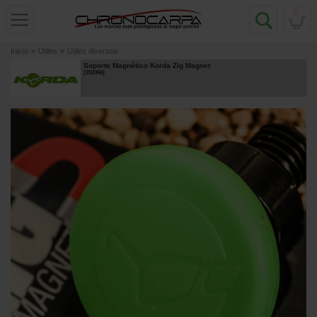
0
Inicio
»
Utiles
»
Utiles diversos
Soporte Magnético Korda Zig Magnet
[
232966
]