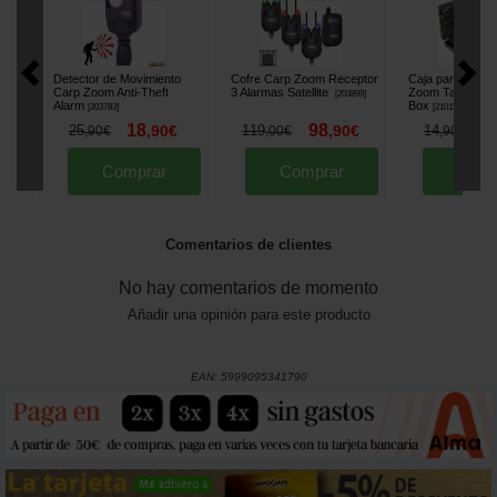
Detector de Movimiento
Cofre Carp Zoom Receptor
Caja para Acces
Carp Zoom Anti-Theft
3 Alarmas Satellite
Zoom Tackle Sa
[
203899
]
Alarm
Box
[
203783
]
[
210154
]
18
98
1
25
,
90
€
119
,
90
€
14
,
90
€
,
00
€
,
90
€
Comprar
Comprar
Comp
Comentarios de clientes
No hay comentarios de momento
Añadir una opinión para este producto
EAN:
5999095341790