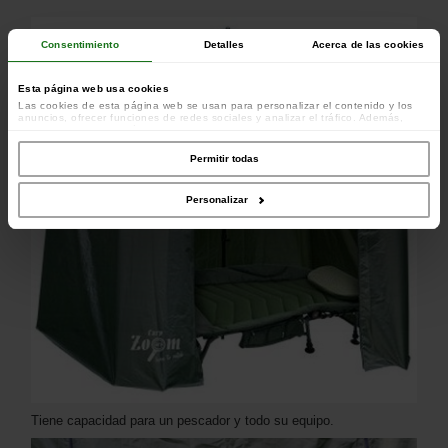
Consentimiento
Detalles
Acerca de las cookies
Esta página web usa cookies
Las cookies de esta página web se usan para personalizar el contenido y los
anuncios, ofrecer funciones de redes sociales y analizar el tráfico. Además,
compartimos información sobre el uso que haga del sitio web con nuestros
colaboradores de redes sociales, publicidad y análisis web, quienes pueden
combinarla con otra información que les haya proporcionado o que hayan
Permitir todas
recopilado a partir del uso que haya hecho de sus servicios.
Personalizar
Tiene capacidad para un pescador y todo su equipo.