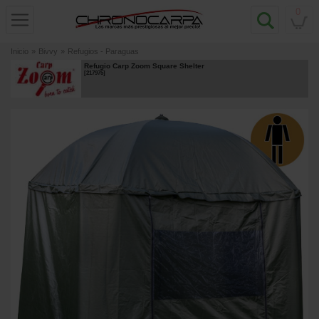
0
Inicio
»
Bivvy
»
Refugios - Paraguas
Refugio Carp Zoom Square Shelter
[
217975
]