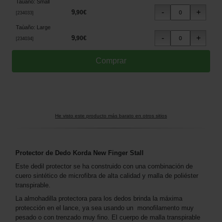
Taùaño
:
Small
9
,
90
€
[
234033
]
Taùaño
:
Large
9
,
90
€
[
234034
]
He visto este producto más barato en otros sitios
Protector de Dedo Korda New Finger Stall
Este dedil protector se ha construido con una combinación de
cuero sintético de microfibra de alta calidad y malla de poliéster
transpirable.
La almohadilla protectora para los dedos brinda la máxima
protección en el lance, ya sea usando un monofilamento muy
pesado o con trenzado muy fino. El cuerpo de malla transpirable