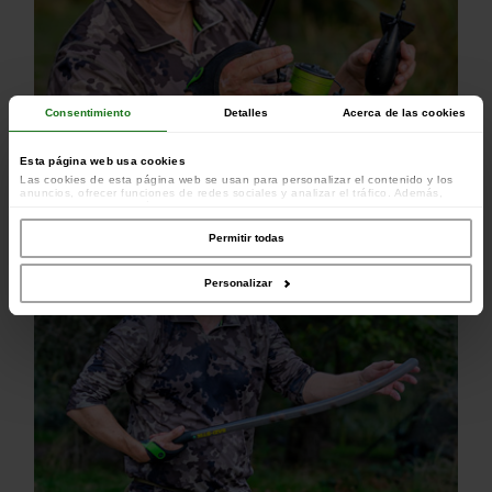
Consentimiento
Detalles
Acerca de las cookies
Esta página web usa cookies
Las cookies de esta página web se usan para personalizar el contenido y los
anuncios, ofrecer funciones de redes sociales y analizar el tráfico. Además,
compartimos información sobre el uso que haga del sitio web con nuestros
Cierre de velcro en la correa
colaboradores de redes sociales, publicidad y análisis web, quienes pueden
combinarla con otra información que les haya proporcionado o que hayan
Permitir todas
recopilado a partir del uso que haya hecho de sus servicios.
Personalizar