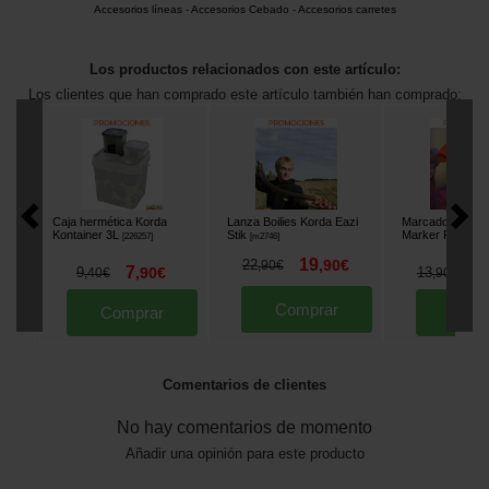
Accesorios líneas
-
Accesorios Cebado
-
Accesorios carretes
Los productos relacionados con este artículo:
Los clientes que han comprado este artículo también han comprado:
Caja hermética Korda
Lanza Boilies Korda Eazi
Marcador Korda
Kontainer 3L
Stik
Marker Float
[
226257
]
[
m2746
]
[
213
19
22
,
90
€
,
90
€
7
1
9
,
90
€
13
,
40
€
,
90
€
Comprar
Comprar
Comp
Comentarios de clientes
No hay comentarios de momento
Añadir una opinión para este producto