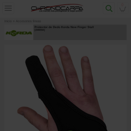
0
Inicio
»
Accesorios líneas
Protector de Dedo Korda New Finger Stall
[
234033A
]