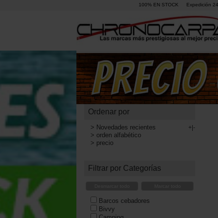
100% EN STOCK
Expedición 2
Ordenar por
>
Novedades recientes
+|-
>
orden alfabético
>
precio
Filtrar por Categorías
Desmarcar todo
Marcar todo
Barcos cebadores
Bivvy
Camping