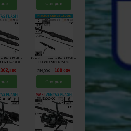
prar
Comprar
n X4 S 13' 4lbs
Caña Fox Horizon X4 S 13' 4lbs
k (x2)
Full Slim Shrink
[
esc17894
]
[
251953
]
362
189
,
88
€
,
00
€
284
,
00
€
prar
Comprar