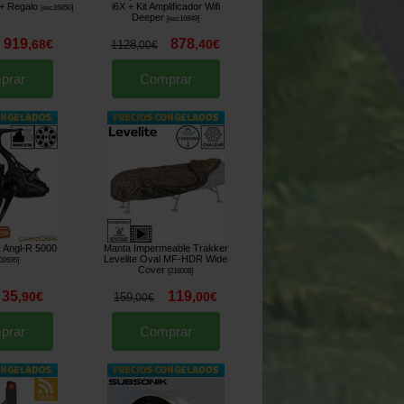
+ Regalo
i6X + Kit Amplificador Wifi
[
esc16850
]
Deeper
[
esc16849
]
919
878
,
68
€
,
40
€
1128
,
00
€
prar
Comprar
k Angl-R 5000
Manta Impermeable Trakker
Levelite Oval MF-HDR Wide
02695
]
Cover
[
216008
]
35
119
,
90
€
,
00
€
159
,
00
€
prar
Comprar