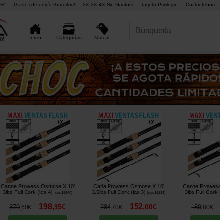
4H°
Gastos de envío Gratuitos¹
2X 3X 4X Sin Gastos²
Tarjeta Privilegio
Contáctenos
Marcas
Inicio
Categorías
Canne Prowess Osmose X 10'
Caña Prowess Osmose X 10'
Canne Prowess
3lbs Full Cork (les 4)
3.5lbs Full Cork (las 3)
3lbs Full Cork 
[
esc18240
]
[
esc18239
]
198
152
,
35
€
,
00
€
379
284
189
,
60
€
,
70
€
,
80
€