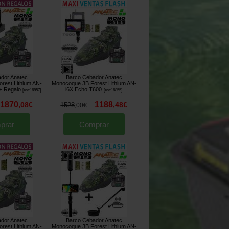
dor Anatec
Barco Cebador Anatec
rest Lithium AN-
Monocoque 3B Forest Lithium AN-
+ Regalo
i6X Echo T600
[
esc16857
]
[
esc16855
]
1870
1188
,
08
€
,
48
€
1528
,
00
€
prar
Comprar
dor Anatec
Barco Cebador Anatec
rest Lithium AN-
Monocoque 3B Forest Lithium AN-