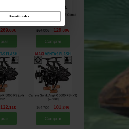
ir Sonik AXS
Silla Level Chair Sonik AXS Combi-
Permitir todas
t Memory Foam 6
Armchair
[
270112
]
270113
]
269
129
,
00
€
,
00
€
154
,
00
€
prar
Comprar
gl-R 5000 FS (x4)
Carrete Sonik Angl-R 5000 FS (x3)
16937
]
[
esc16936
]
132
101
,
11
€
,
24
€
164
,
70
€
prar
Comprar