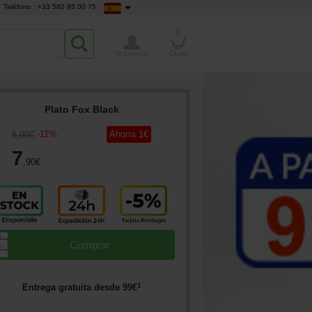
Teléfono : +33 582 95 00 75
0
Mi Cuenta
Cesta
Plato Fox Black
-
11
%
Ahorra
1
€
8
,90
€
7
,90
€
▲
Comprar
▼
1
Entrega gratuita desde
99
€