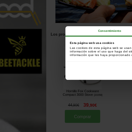
Consentimiento
Los productos relacionados con este artícul
Los clientes que han co
Esta página web usa cookies
Las cookies de esta página web se usan p
información sobre el uso que haga del si
información que les haya proporcionado o
Hornillo Fox Cookware
Compact 3000 Stove
[
221558
]
39
44
,
90
€
,
90
€
Comprar