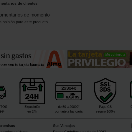
entarios de clientes
omentarios de momento
a opinión para este producto
ITOS
Expedición
de 50 a 2000€²
Pago CB
99€¹
en 24h
por tarjeta bancaria
seguro 100%
promisos
Sus Ventajas