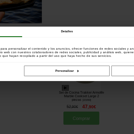
Detalles
o:
mprado este artículo también han comprado:
ara personalizar el contenido y los anuncios, ofrecer funciones de redes sociales y ana
tio web con nuestros colaboradores de redes sociales, publicidad y análisis web, quien
 que hayan recopilado a partir del uso que haya hecho de sus servicios.
Personalizar
Set de Cocina Trakker Armolife
Marble Cookset Large 2
piezas
[
221593
]
47
52
,
90
€
,
90
€
Comprar