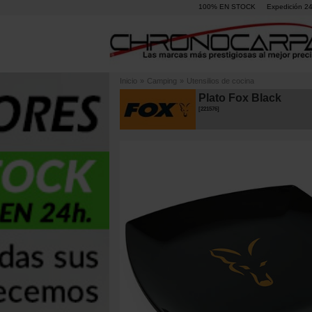
100% EN STOCK
Expedición 2
Inicio
»
Camping
»
Utensilios de cocina
Plato Fox Black
[
221576
]