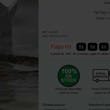
Com
No hay c
Añadir un
REF:
CLU395
EAN:
5056212113354
Productos disponibles
Portes GRATU
100% en stock³
a partir de 1
Chronocarpa.es
Nuestros Com