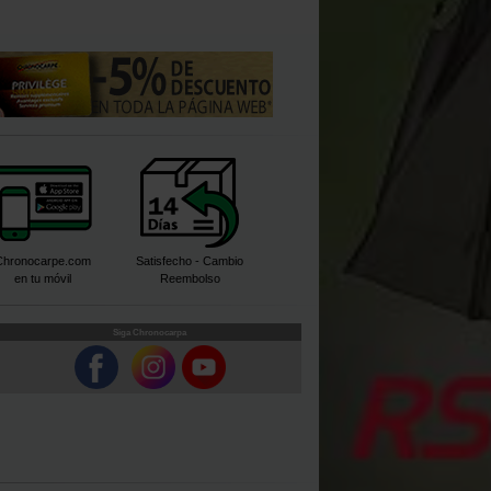
Chronocarpe.com
Satisfecho - Cambio
en tu móvil
Reembolso
Siga Chronocarpa