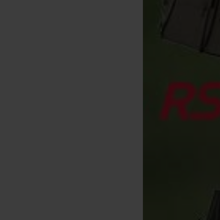
Util para desnudar Korda
Strippa
[
230495
]
8
,
90
€
Comprar