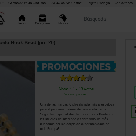
4H°
Gastos de envío Gratuitos¹
2X 3X 4X Sin Gastos²
Tarjeta Privilegio
Contáctenos
Marcas
Inicio
Categorías
uelo Hook Bead (por 20)
P
Nota: 4.1 - 13 votos
Ver las opiniones
Una de las marcas Anglosajona la más prestigiosa
para el pequeño material de pesca a la carpa.
Según los especialistas, los accesorios Korda son
los mejores del mercado y sobre todo los más
buscados por los carpistas experimentados de
toda Europa!