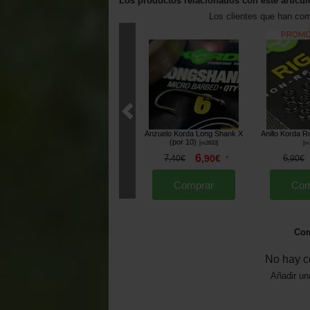
Los productos relacionados con este artícul
Los clientes que han co
Anzuelo Korda Long Shank X
Anillo Korda R
(por 10)
[
m2633
]
[
m
6
7
,
90
€
6
,
40
€
*
,
90
€
Comprar
Com
Com
No hay c
Añadir un