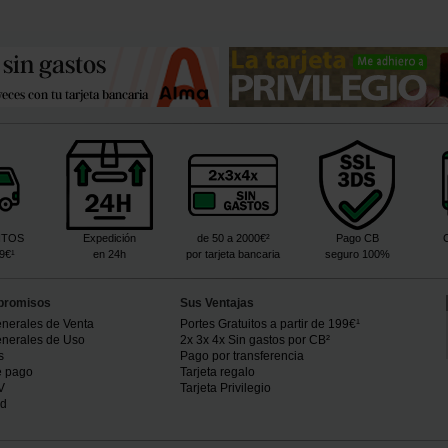
ITOS
Expedición
de 50 a 2000€²
Pago CB
99€¹
en 24h
por tarjeta bancaria
seguro 100%
promisos
Sus Ventajas
nerales de Venta
Portes Gratuitos a partir de 199€¹
nerales de Uso
2x 3x 4x Sin gastos por CB²
s
Pago por transferencia
e pago
Tarjeta regalo
V
Tarjeta Privilegio
ad