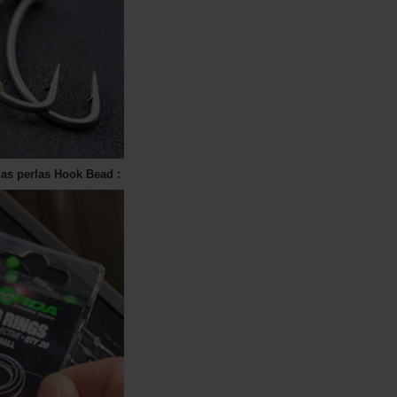
las perlas Hook Bead :