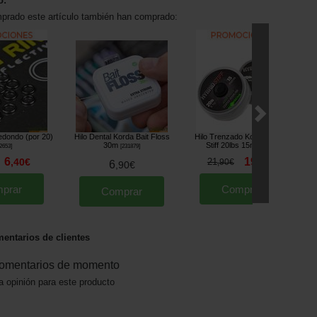
o:
mprado este artículo también han comprado:
edondo (por 20)
Hilo Dental Korda Bait Floss
Hilo Trenzado Korda Hybrid
30m
Stiff 20lbs 15m
2653
]
[
231879
]
[
m2820
]
6
19
,
40
€
21
,
90
€
,
90
€
6
,
90
€
prar
Comprar
Comprar
entarios de clientes
omentarios de momento
a opinión para este producto