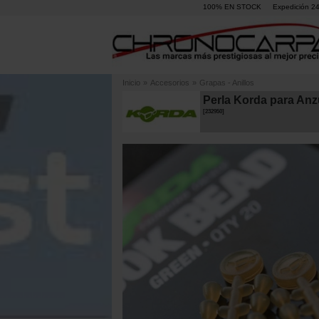
100% EN STOCK
Expedición 2
Inicio
»
Accesorios
»
Grapas - Anillos
Perla Korda para Anz
[
232950
]