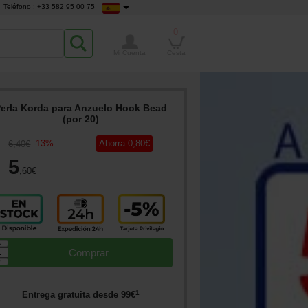
Teléfono : +33 582 95 00 75
0
Mi Cuenta
Cesta
erla Korda para Anzuelo Hook Bead
(por 20)
-
13
%
Ahorra
0
,80
€
6
,40
€
5
,60
€
▲
Comprar
▼
1
Entrega gratuita desde
99
€