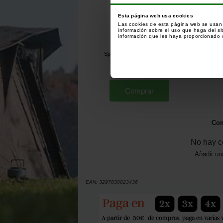
Esta página web usa cookies
Las cookies de esta página web se usan p
información sobre el uso que haga del si
información que les haya proporcionado o
Spod Mix Starbaits Eazi Spod
Hemp Impact 4kg
[
243979
]
19
21
,
90
€
,
90
€
Comprar
Com
No hay c
Añadir un
EAN:
3297830823436