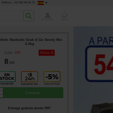
Teléfono : +33 582 95 00 75
0
Mi Cuenta
Cesta
ellets Starbaits Grab & Go Seedy Mix
2.5kg
-
10
%
Ahorra
1
€
9
,90
€
8
,90
€
▲
Comprar
▼
1
Entrega gratuita desde
99
€