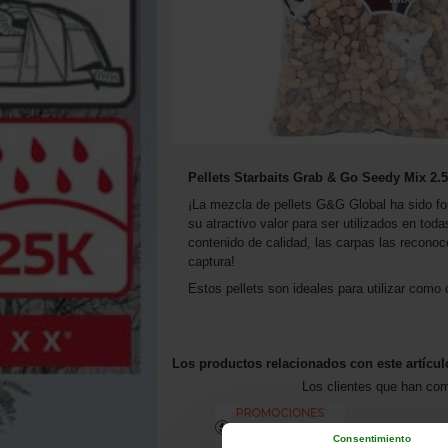
Pellets Starbaits Grab & Go Seedy Mix 2.
¡La mezcla de pellets G&G Global ha sido fo
su atractivo valor para ser utilizados en toda
contenido de calidad, las carpas las reconoc
captura!
Estos pellets son ideales para utilizar com
Los productos relacionados con este artícul
Los clientes que han co
Consentimiento