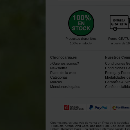
Productos disponibles
Portes GRATU
100% en stock³
a partir de 1
Chronocarpa.es
Nuestros Com
¿Quiénes somos?
Condiciones Ge
Newsletter
Condiciones Ge
Plano de la web
Entrega y Porte
Categorías
Modalidades d
Marcas
Garantías & SP
Menciones legales
Confidencialid
Chronocarpa es una web de venta en línea de la sociedad C
Products
,
Atropa
,
Avid Carp
,
Bait Boat Pod
,
BeeTackle
,
Bi
Delkim
,
Dynamite Baits
,
Eco Sinkers
,
Enterprise Tackle
,
Ext