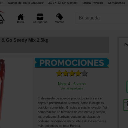
4H°
Gastos de envío Gratuitos¹
2X 3X 4X Sin Gastos²
Tarjeta Privilegio
Contáctenos
Marcas
Inicio
Categorías
b & Go Seedy Mix 2.5kg
P
Nota: 4 - 6 votos
Ver las opiniones
El desarrollo de nuevos productos es y será el
objetivo primordial de Stabaits, como lo exige su
posición como líder. Gracias a esta innovación "sin
compromiso" en términos de esfuerzos y tiempo,
los productos Starbaits ocupan las plazas de
podiums, superando las pruebas de los carpistas
más exigentes de toda Europa.