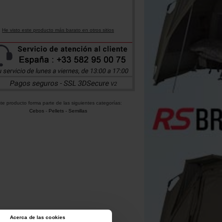
He visto este producto más barato en otros sitios
te producto forma parte de las siguientes categorías:
Cebos
-
Pellets - Semillas
Acerca de las cookies