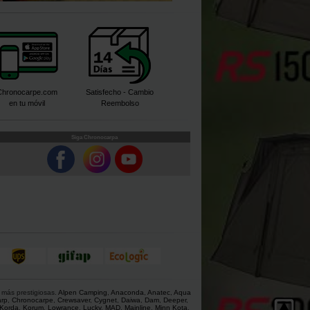
Chronocarpe.com
Satisfecho - Cambio
en tu móvil
Reembolso
Siga Chronocarpa
 más prestigiosas.
Alpen Camping
,
Anaconda
,
Anatec
,
Aqua
rp
,
Chronocarpe
,
Crewsaver
,
Cygnet
,
Daiwa
,
Dam
,
Deeper
,
Korda
,
Korum
,
Lowrance
,
Lucky
,
MAD
,
Mainline
,
Minn Kota
,