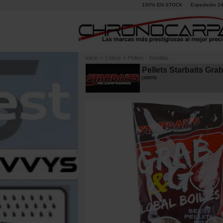
100% EN STOCK
Expedición 2
Inicio
»
Cebos
»
Pellets - Semillas
Pellets Starbaits Gra
[
243975
]