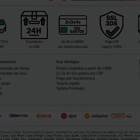
ITOS
Expedición
de 50 a 2000€²
Pago CB
99€¹
en 24h
por tarjeta bancaria
seguro 100%
promisos
Sus Ventajas
nerales de Venta
Portes Gratuitos a partir de 199€¹
nerales de Uso
2x 3x 4x Sin gastos por CB²
s
Pago por transferencia
e pago
Tarjeta regalo
V
Tarjeta Privilegio
ad
hrono Loisirs. Encontraréis la mayor variedad de artículos de
pesca a la carpa
entre las marcas
g Carp
,
Cap River
,
Carp Design
,
Carp Porter
,
Carp Spirit
,
Carp Zoom
,
Carpsounder
,
CC Moore
,
Cca
ra Carp
,
Faith
,
Fox
,
Garbolino
,
Garmin
,
GOO
,
Hayabusa
,
Holdcarp
,
Hotspot Design
,
Humminbird
,