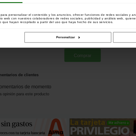
ara personalizar el contenido y los anuncios, ofrecer funciones de redes sociales y ana
tio web con nuestros colaboradores de redes sociales, publicidad y análisis web, quien
 que hayan recopilado a partir del uso que haya hecho de sus servicios.
Spod Mix Starbaits Eazi Spod
Yellow Splash 4.5kg
Personalizar
[
243977
]
19
21
,
90
€
,
90
€
Comprar
entarios de clientes
omentarios de momento
a opinión para este producto