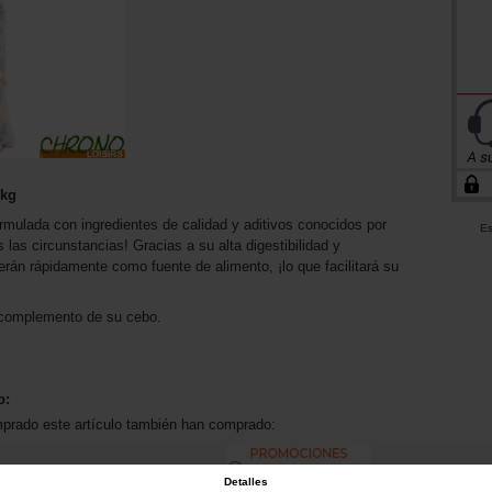
5kg
rmulada con ingredientes de calidad y aditivos conocidos por
Es
s las circunstancias! Gracias a su alta digestibilidad y
erán rápidamente como fuente de alimento, ¡lo que facilitará su
o complemento de su cebo.
o:
mprado este artículo también han comprado:
Detalles