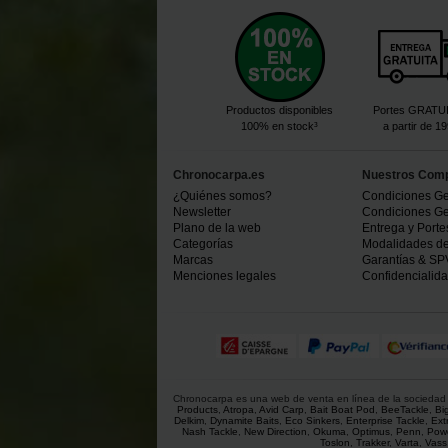
Productos disponibles
Portes GRATU
100% en stock³
a partir de 1
Chronocarpa.es
Nuestros Com
¿Quiénes somos?
Condiciones Ge
Newsletter
Condiciones Ge
Plano de la web
Entrega y Porte
Categorías
Modalidades d
Marcas
Garantías & SP
Menciones legales
Confidencialid
Chronocarpa es una web de venta en línea de la sociedad C
Products
,
Atropa
,
Avid Carp
,
Bait Boat Pod
,
BeeTackle
,
Bi
Delkim
,
Dynamite Baits
,
Eco Sinkers
,
Enterprise Tackle
,
Ext
Nash Tackle
,
New Direction
,
Okuma
,
Optimus
,
Penn
,
Powe
Toslon
,
Trakker
,
Varta
,
Vass