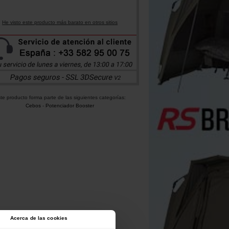
He visto este producto más barato en otros sitios
te producto forma parte de las siguientes categorías:
Cebos
-
Potenciador Booster
Acerca de las cookies