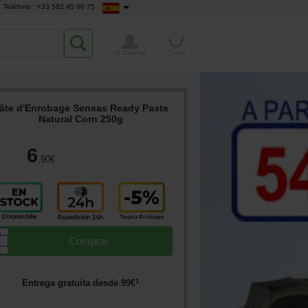
Teléfono : +33 582 95 00 75
0
Mi Cuenta
Cesta
âte d'Enrobage Sensas Ready Paste
Natural Corn 250g
6
,90
€
▲
Comprar
▼
1
Entrega gratuita desde
99
€