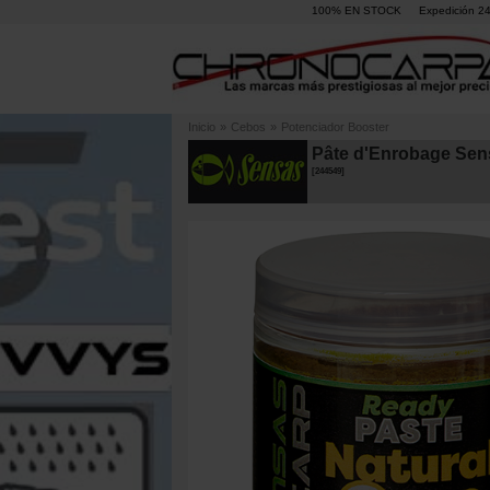
100% EN STOCK
Expedición 2
Inicio
»
Cebos
»
Potenciador Booster
Pâte d'Enrobage Sen
[
244549
]