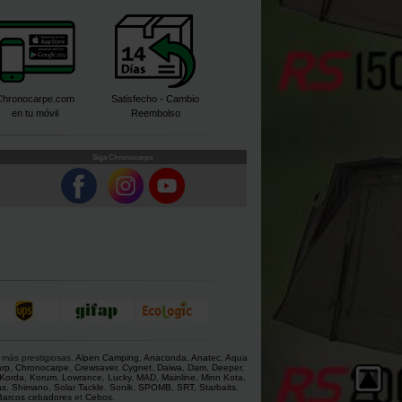
Chronocarpe.com
Satisfecho - Cambio
en tu móvil
Reembolso
Siga Chronocarpa
 más prestigiosas.
Alpen Camping
,
Anaconda
,
Anatec
,
Aqua
rp
,
Chronocarpe
,
Crewsaver
,
Cygnet
,
Daiwa
,
Dam
,
Deeper
,
Korda
,
Korum
,
Lowrance
,
Lucky
,
MAD
,
Mainline
,
Minn Kota
,
as
,
Shimano
,
Solar Tackle
,
Sonik
,
SPOMB
,
SRT
,
Starbaits
,
Barcos cebadores
et
Cebos
.