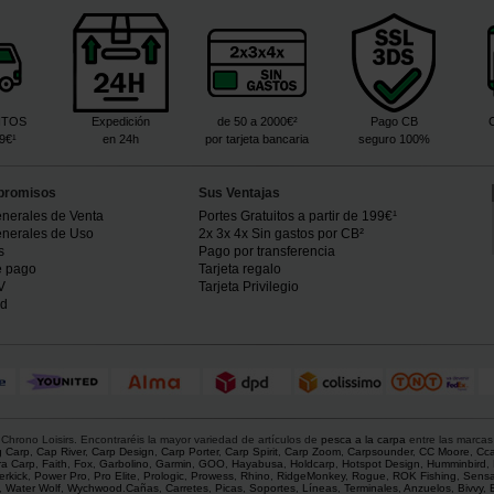
ITOS
Expedición
de 50 a 2000€²
Pago CB
99€¹
en 24h
por tarjeta bancaria
seguro 100%
promisos
Sus Ventajas
nerales de Venta
Portes Gratuitos a partir de 199€¹
nerales de Uso
2x 3x 4x Sin gastos por CB²
s
Pago por transferencia
e pago
Tarjeta regalo
V
Tarjeta Privilegio
ad
hrono Loisirs. Encontraréis la mayor variedad de artículos de
pesca a la carpa
entre las marcas
g Carp
,
Cap River
,
Carp Design
,
Carp Porter
,
Carp Spirit
,
Carp Zoom
,
Carpsounder
,
CC Moore
,
Cca
ra Carp
,
Faith
,
Fox
,
Garbolino
,
Garmin
,
GOO
,
Hayabusa
,
Holdcarp
,
Hotspot Design
,
Humminbird
,
rkick
,
Power Pro
,
Pro Elite
,
Prologic
,
Prowess
,
Rhino
,
RidgeMonkey
,
Rogue
,
ROK Fishing
,
Sens
,
Water Wolf
,
Wychwood
.
Cañas
,
Carretes
,
Picas
,
Soportes
,
Líneas
,
Terminales
,
Anzuelos
,
Bivvy
,