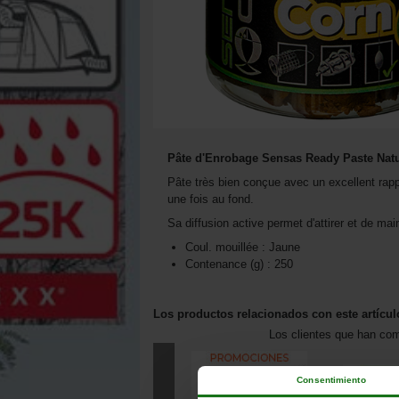
Pâte d'Enrobage Sensas Ready Paste Natu
Pâte très bien conçue avec un excellent rappo
une fois au fond.
Sa diffusion active permet d'attirer et de mai
Coul. mouillée : Jaune
Contenance (g) : 250
Los productos relacionados con este artícul
Los clientes que han co
Consentimiento