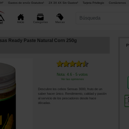
4H°
Gastos de envío Gratuitos¹
2X 3X 4X Sin Gastos²
Tarjeta Privilegio
Contáctenos
Marcas
Inicio
Categorías
sas Ready Paste Natural Corn 250g
P
Nota: 4.6 - 5 votos
Ver las opiniones
Descubre los cebos Sensas 3000, fruto de un
saber hacer único. Rendimiento, calidad y pasión
al servicio de los pescadores desde hace
décadas.