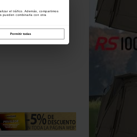
lizar el tráfico. Además, compartimos
es pueden combinarla con otra
Starbaits Tourno Cubo
Graines Starbaits Ready Seeds
Chufas Starbaits Ready
Redondo 15L + Tapa
Chopped Tigers 1kg
Bright 250ml Hot Demon
Permitir todas
[
226793
]
[
244527
]
11
12
11
13
,
90
€
13
,
90
€
12
,
50
,
90
€
,
90
€
,
50
€
Comprar
Comprar
Comprar