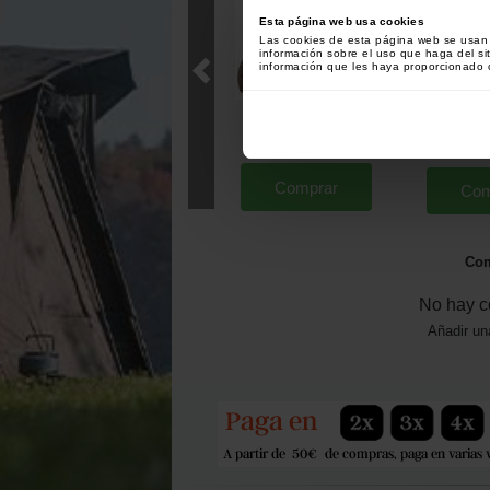
Esta página web usa cookies
Las cookies de esta página web se usan p
información sobre el uso que haga del si
información que les haya proporcionado o
Plomo Starbaits Paste
Pellets Sens
Lead
Natural Corn
[
208993A
]
2
3
,
50
€
,
60
€
5
,
Comprar
Com
Com
No hay c
Añadir un