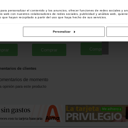
ara personalizar el contenido y los anuncios, ofrecer funciones de redes sociales y ana
tio web con nuestros colaboradores de redes sociales, publicidad y análisis web, quien
 que hayan recopilado a partir del uso que haya hecho de sus servicios.
as Super Feed
Attractant Sensas Aromix Tasty
Kit Malla PVA Extra Carp Mesh
 4mm 650g
Scopex 500ml
5m
Personalizar
[
244546
]
[
244541
]
[
m28055
]
6
7
,
20
€
,
90
€
6
90
€
,
90
€
Comprar
prar
Comprar
entarios de clientes
omentarios de momento
a opinión para este producto