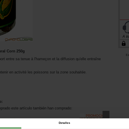
ral Corn 250g
Es
rt entre sa tenue à l'hameçon et la diffusion qu'elle entraîne
ntenir en activité les poissons sur la zone souhaitée.
o:
mprado este artículo también han comprado:
Detalles