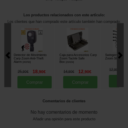
Los productos relacionados con este artículo:
Los clientes que han comprado este artículo también han comprado:
Detector de Movimiento
Caja para Accesorios Carp
Swingers Lumin
Carp Zoom Anti-Theft
Zoom Tackle Safe
Zoom S01
[
m2664
Alarm
Box
[
203783
]
[
210154
]
1
12
,
90
€
18
12
25
,
90
€
14
,
90
€
,
90
€
,
90
€
Comp
Comprar
Comprar
Comentarios de clientes
No hay comentarios de momento
Añadir una opinión para este producto