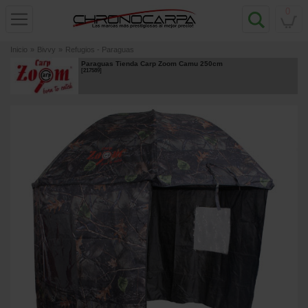
0
Inicio
»
Bivvy
»
Refugios - Paraguas
Paraguas Tienda Carp Zoom Camu 250cm
[
217589
]