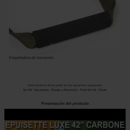
Empuñadura de transporte.
Este producto forma parte de las siguientes categorías:
No Kill
-
Sacaderas
-
Pesaje y Retención
-
Pack No Kill
-
Packs
Presentación del producto