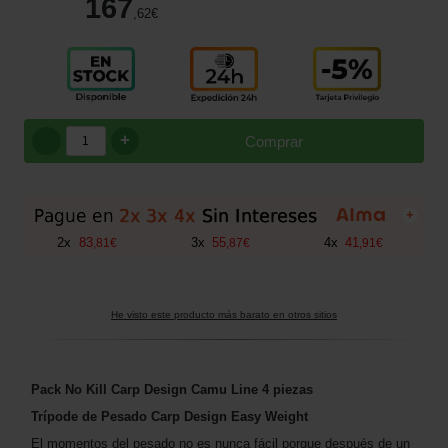
167
,62
€
+
Comprar
+
2
x
83
3
x
55
4
x
41
,
81
€
,
87
€
,
91
€
He visto este producto más barato en otros sitios
Pack No Kill Carp Design Camu Line 4 piezas
Trípode de Pesado Carp Design Easy Weight
El momentos del pesado no es nunca fácil porque después de un