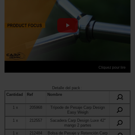
Cliquez pour lire
Detalle del pack
:
Cantidad
Ref
Nombre
+
1
x
205968
Trípode de Pesaje Carp Design
Easy Weigh
1
x
212557
Sacadera Carp Design Luxe 42''
mango 2 partes
1
x
212484
Bolsa de Pesaje y Retención Carp