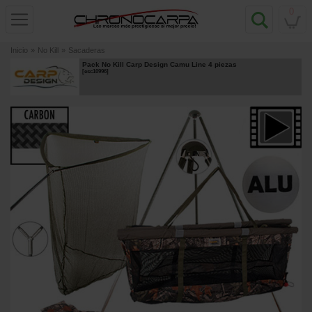
0
Inicio
»
No Kill
»
Sacaderas
Pack No Kill Carp Design Camu Line 4 piezas
[
esc10996
]