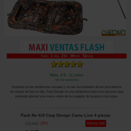
Sólo
1
día
21
h
39
min
50
seg
Nota: 4.9 - 11 votos
Ver las opiniones
Inspirado en las tendencias actuales y en las necesidades de los pescadores
de carpas de hoy en día, Carp Design es una ambiciosa marca en ascenso que
pretende aportar una nueva visión de los equipos de la pesca a la carpa.
Pack No Kill Carp Design Camu Line 4 piezas
-
25
%
Ahorra
54
€
222
,60
€