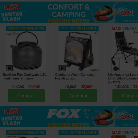
hasta
-48%
Ver todo »
Bouilloire Fox Cookware 1.5L
Calefactor Alpen Camping
Silla Anaconda Loun
Heat Transfer
Portátil
XT-6 (Silla + Extensi
[
221906
]
[
221691
]
[
esc15525
]
39
20
74
42
148
13
,
90
€
,
90
€
,
90
€
,
90
€
,
90
€
Comprar
Comprar
Compra
hasta
-48%
Ver todo »