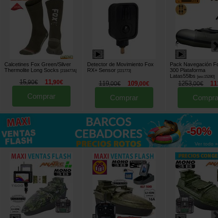
Calcetines Fox Green/Silver
Detector de Movimiento Fox
Pack Navegación 
Thermolite Long Socks
RX+ Sensor
300 Plataforma
[
218477A
]
[
221773
]
Latas55lbs
[
esc15280
]
15
11
,
90
€
,
90
€
119
109
1253
11
,
00
€
,
00
€
,
00
€
Comprar
Comprar
Compra
hasta
-50%
Ver todo »