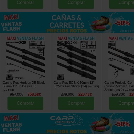
Comprar
Comprar
Compra
hasta
-50%
Ver todo »
Canne Fox Horizon X5 Black
Caña Fox EOS X 50mm 12'
Canne Prologic Com
50mm 13' 3.5lbs (les 3)
3.25lbs Full Shrink (x4)
Classic 50mm 13' 4l
[
esc17608
]
Shrink (les 2)
[
esc18038
]
[
esc1850
957
758
279
220
159
12
,
00
€
,
58
€
,
60
€
,
43
€
,
80
€
Comprar
Comprar
Compra
hasta
-50%
Ver todo »