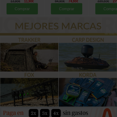
13
11
84
74
339
27
,
90
€
,
90
€
,
90
€
,
90
€
,
60
€
Comprar
Comprar
Compra
Ver todo »