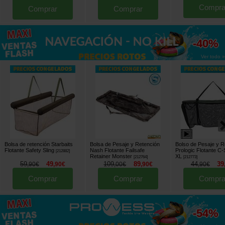
Compra
Comprar
Comprar
hasta
-40%
Ver todo »
Bolsa de retención Starbaits
Bolsa de Pesaje y Retención
Bolso de Pesaje y R
Flotante Safety Sling
Nash Flotante Failsafe
Prologic Flotante C-
[
212882
]
Retainer Monster
XL
[
212764
]
[
212773
]
59
49
109
89
44
39
,
90
€
,
90
€
,
00
€
,
90
€
,
90
€
Comprar
Comprar
Compra
hasta
-54%