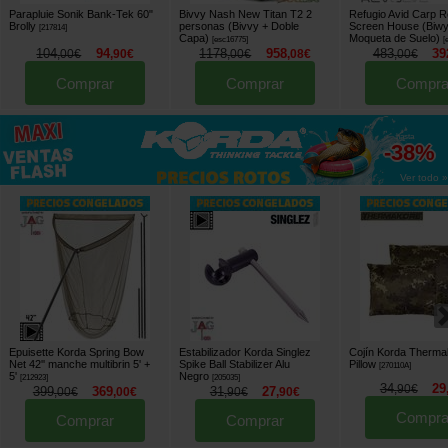
Parapluie Sonik Bank-Tek 60"
Bivvy Nash New Titan T2 2
Refugio Avid Carp R
Brolly
personas (Bivvy + Doble
Screen House (Biwy
[
217814
]
Capa)
Moqueta de Suelo)
[
esc16775
]
[
104
94
1178
958
483
39
,
00
€
,
90
€
,
00
€
,
08
€
,
00
€
Comprar
Comprar
Compra
hasta
-38%
Ver todo »
Epuisette Korda Spring Bow
Estabilizador Korda Singlez
Cojín Korda Therma
Net 42'' manche multibrin 5' +
Spike Ball Stabilizer Alu
Pillow
[
270110A
]
5'
Negro
[
212923
]
[
205035
]
34
29
,
90
€
399
369
31
27
,
00
€
,
00
€
,
90
€
,
90
€
Compra
Comprar
Comprar