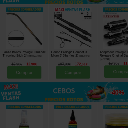
Ver todo »
Lanza Boilies Prologic Cruzade
Canne Prologic Combat-X
Adaptador Prologic 
Throwing Stick 24mm
Micro 6' 3lbs (les 2)
Release Original Bla
[
213448
]
[
esc18473
]
[
m12241
]
13
11
,
90
€
15
12
197
172
,
90
€
,
90
€
,
80
€
,
61
€
Compra
Comprar
Comprar
hasta
-40%
Ver todo »