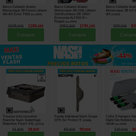
Barco Cebador Anatec
Barco Cebador Anatec
Barco Cebador Anat
Monocoque 3B Forest Lithium
Monocoque 3B OAK Lithium
Monocoque 3B IVY 
AN-i6X Echo T600
16A Brushless DE-SR07
i6X
[
esc16855
]
[
213693
]
Ecosonda ALF500 B
+
Regalo
[
esc18565
]
1528
1188
2052
1745
929
83
,
00
€
,
48
€
,
90
€
,
18
€
,
00
€
Comprar
Comprar
Compra
hasta
-44%
Ver todo »
Trousse à Accessoires
Funda Individual Nash Scope
Cofre 3 Hangers Na
Etanche Nash Subterfuge
OPS So' Protect 9'
Night Glo Bobbins L
[
226888
]
Waterbox Pouch XXL
Verde
[
227014
]
[
esc16040
]
31
28
69
59
110
8
,
90
€
,
90
€
,
90
€
,
90
€
,
60
€