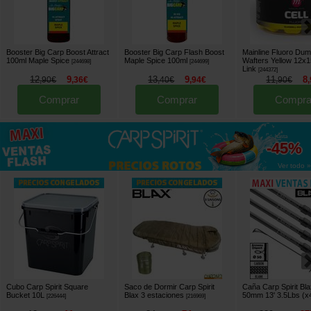
Booster Big Carp Boost Attract
Booster Big Carp Flash Boost
Mainline Fluoro Dum
100ml Maple Spice
Maple Spice 100ml
Wafters Yellow 12
[
244698
]
[
244699
]
Link
[
244372
]
12
9
13
9
11
8
,
90
€
,
36
€
,
40
€
,
94
€
,
90
€
,
Comprar
Comprar
Compra
hasta
-45%
Ver todo »
Cubo Carp Spirit Square
Saco de Dormir Carp Spirit
Caña Carp Spirit Bl
Bucket 10L
Blax 3 estaciones
50mm 13' 3.5Lbs (x
[
226444
]
[
216969
]