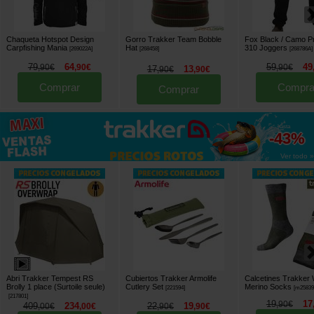
Chaqueta Hotspot Design
Gorro Trakker Team Bobble
Fox Black / Camo 
Carpfishing Mania
Hat
310 Joggers
[
269022A
]
[
268458
]
[
268786A
]
79
64
59
49
,
90
€
,
90
€
,
90
€
17
13
,
90
€
,
90
€
Comprar
Compra
Comprar
hasta
-43%
Ver todo »
Abri Trakker Tempest RS
Cubiertos Trakker Armolife
Calcetines Trakker 
Brolly 1 place (Surtoile seule)
Cutlery Set
Merino Socks
[
221594
]
[
m2583
[
217801
]
19
17
,
90
€
409
234
22
19
,
00
€
,
00
€
,
90
€
,
90
€