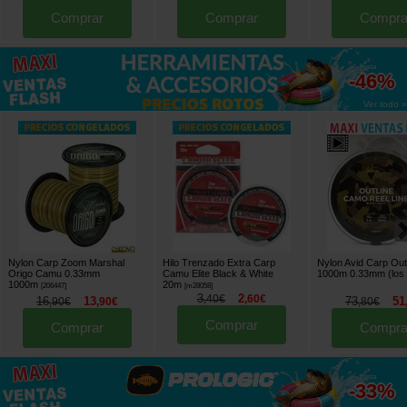
Comprar
Comprar
Compra
hasta
-46%
Ver todo »
Nylon Carp Zoom Marshal
Hilo Trenzado Extra Carp
Nylon Avid Carp Ou
Origo Camu 0.33mm
Camu Elite Black & White
1000m 0.33mm (los 
1000m
20m
[
206447
]
[
m28058
]
3
2
,
40
€
,
60
€
16
13
73
51
,
90
€
,
90
€
,
80
€
Comprar
Comprar
Compra
hasta
-33%