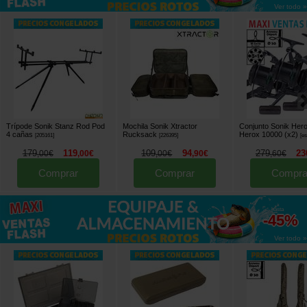
Ver todo »
Trípode Sonik Stanz Rod Pod
Mochila Sonik Xtractor
Conjunto Sonik Hero
4 cañas
Rucksack
Herox 10000 (x2)
[
205161
]
[
226395
]
[
e
179
119
109
94
279
23
,
00
€
,
00
€
,
00
€
,
90
€
,
60
€
Comprar
Comprar
Compra
hasta
-45%
Ver todo »