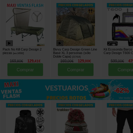
Pack No Kill Carp Design 2
Bivvy Carp Design Green Line
Kit Ecosonda Barco
piezas
Base XL 3 personas (sólo
Carp Design T600 C
[
esc16592
]
Doble Capa)
[
217414
]
169
129
169
129
599
47
,
80
€
,
41
€
,
00
€
,
00
€
,
00
€
Comprar
Comprar
Compra
hasta
-62%
Ver todo »