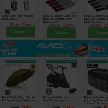
Solar Lock&Load Indicator
Cofre 4 Hangers Nash Siren
Cofre 4 Hangers Na
Head
Night Glo Bobbins Large
Night Glo Bobbins S
[
204816A
]
Rojo
Negro
[
esc16043
]
[
esc16185
]
16
14
,
90
€
,
90
€
143
109
143
10
,
50
€
,
94
€
,
50
€
Comprar
Comprar
Compra
hasta
-42%
Ver todo »
Parapluie Avid Carp Revolve
Carrete Avid Carp Pro
Bolso Multimedia I
60" Day Session Brolly
Spod/Marker
Avid Carp Stormshie
[
217946
]
[
202693
]
Techpack Std
[
226315
]
84
76
129
114
62
54
,
90
€
,
90
€
,
00
€
,
00
€
,
90
€