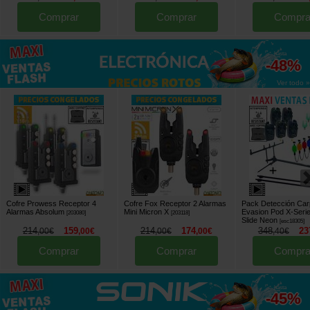
Comprar
Comprar
Compra
hasta
-48%
Ver todo »
Cofre Prowess Receptor 4
Cofre Fox Receptor 2 Alarmas
Pack Detección Car
Alarmas Absolum
Mini Micron X
Evasion Pod X-Seri
[
203080
]
[
203118
]
Slide Neon
[
esc18305
]
214
159
214
174
348
23
,
00
€
,
00
€
,
00
€
,
00
€
,
40
€
Comprar
Comprar
Compra
hasta
-45%