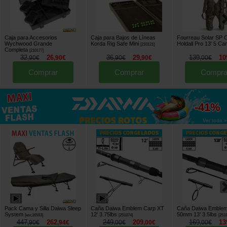
Caja para Accesorios
Caja para Bajos de Líneas
Fourreau Solar SP 
Wychwood Grande
Korda Rig Safe Mini
Holdall Pro 13' 5 C
[
210121
]
Completa
[
210177
]
32
26
36
29
139
10
,
90
€
,
90
€
,
90
€
,
90
€
,
00
€
Comprar
Comprar
Compra
hasta
-41%
Ver todo »
Pack Cama y Silla Daiwa Sleep
Caña Daiwa Emblem Carp XT
Caña Daiwa Emblem
System
12' 3.75lbs
50mm 13' 3.5lbs
[
esc16593
]
[
251874
]
[
251
447
262
249
209
169
13
,
90
€
,
94
€
,
00
€
,
00
€
,
00
€