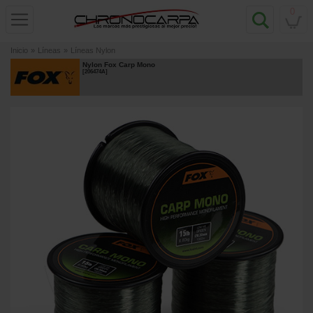
0
Inicio
»
Líneas
»
Líneas Nylon
Nylon Fox Carp Mono
[
206474A
]