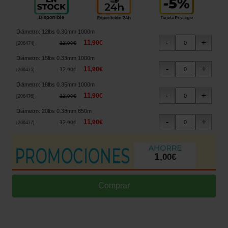
Diámetro
:
12lbs 0.30mm 1000m
11
,
90
€
12
,
90
€
[
206474
]
Diámetro
:
15lbs 0.33mm 1000m
11
,
90
€
12
,
90
€
[
206475
]
Diámetro
:
18lbs 0.35mm 1000m
11
,
90
€
12
,
90
€
[
206476
]
Diámetro
:
20lbs 0.38mm 850m
11
,
90
€
12
,
90
€
[
206477
]
1
,
00
€