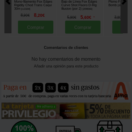
Mono-filamento Fox Edges
Bajo de Línea Fox Edges
Plomo Fox Edge
Rigidity Chod Trans Caqui
Curve Shot Fluoro D-Rig
Bomb
[
208902A
]
30m
Illusion (por 2)
[
m21194
]
[
209906A
]
8
8
,
20
€
,
90
€
5
3
5
,
60
€
3
,
,
90
€
*
,
80
€
Comprar
Comprar
Comp
Comentarios de clientes
No hay comentarios de momento
Añadir una opinión para este producto