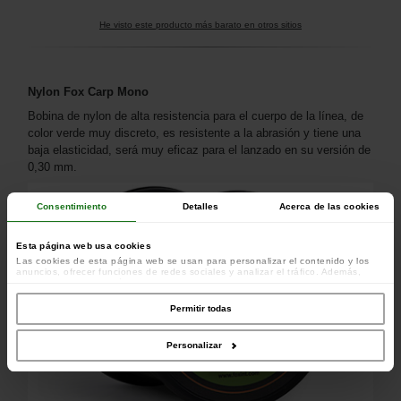
He visto este producto más barato en otros sitios
Nylon Fox Carp Mono
Bobina de nylon de alta resistencia para el cuerpo de la línea, de
color verde muy discreto, es resistente a la abrasión y tiene una
baja elasticidad, será muy eficaz para el lanzado en su versión de
0,30 mm.
Consentimiento
Detalles
Acerca de las cookies
Esta página web usa cookies
Las cookies de esta página web se usan para personalizar el contenido y los
anuncios, ofrecer funciones de redes sociales y analizar el tráfico. Además,
compartimos información sobre el uso que haga del sitio web con nuestros
colaboradores de redes sociales, publicidad y análisis web, quienes pueden
combinarla con otra información que les haya proporcionado o que hayan
Permitir todas
recopilado a partir del uso que haya hecho de sus servicios.
Personalizar