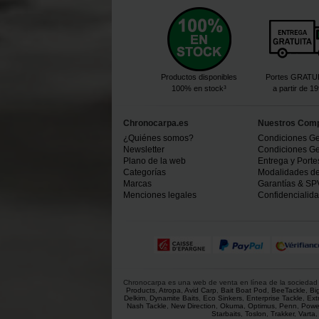
Productos disponibles
Portes GRATU
100% en stock³
a partir de 1
Chronocarpa.es
Nuestros Com
¿Quiénes somos?
Condiciones Ge
Newsletter
Condiciones Ge
Plano de la web
Entrega y Porte
Categorías
Modalidades d
Marcas
Garantías & SP
Menciones legales
Confidencialid
Chronocarpa es una web de venta en línea de la sociedad C
Products
,
Atropa
,
Avid Carp
,
Bait Boat Pod
,
BeeTackle
,
Bi
Delkim
,
Dynamite Baits
,
Eco Sinkers
,
Enterprise Tackle
,
Ext
Nash Tackle
,
New Direction
,
Okuma
,
Optimus
,
Penn
,
Powe
Starbaits
,
Toslon
,
Trakker
,
Varta