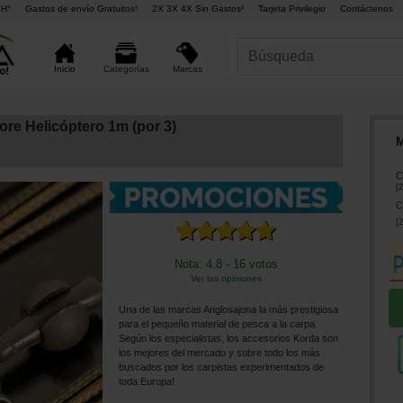
4H°
Gastos de envío Gratuitos¹
2X 3X 4X Sin Gastos²
Tarjeta Privilegio
Contáctenos
Marcas
Inicio
Categorías
re Helicóptero 1m (por 3)
M
C
[
2
C
[
2
Nota: 4.8 - 16 votos
Ver las opiniones
Una de las marcas Anglosajona la más prestigiosa
para el pequeño material de pesca a la carpa.
Según los especialistas, los accesorios Korda son
los mejores del mercado y sobre todo los más
buscados por los carpistas experimentados de
toda Europa!