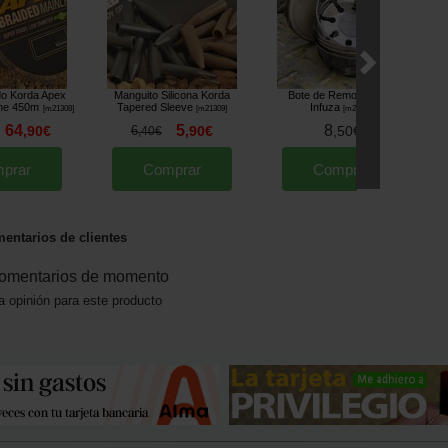
do Korda Apex
Manguito Silicona Korda
Bote de Remojo Korda
ine 450m
Tapered Sleeve
Infuza
[
m21308
]
[
m21309
]
[
m21379
]
64
5
8
,
90
€
6
,
90
€
,
50
€
,
40
€
prar
Comprar
Comprar
entarios de clientes
omentarios de momento
a opinión para este producto