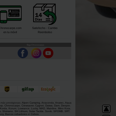
Chronocarpe.com
Satisfecho - Cambio
en tu móvil
Reembolso
Siga Chronocarpa
 más prestigiosas.
Alpen Camping
,
Anaconda
,
Anatec
,
Aqua
rp
,
Chronocarpe
,
Crewsaver
,
Cygnet
,
Daiwa
,
Dam
,
Deeper
,
Korda
,
Korum
,
Lowrance
,
Lucky
,
MAD
,
Mainline
,
Minn Kota
,
s
,
Shimano
,
SH Lithium
,
Solar Tackle
,
Sonik
,
SPOMB
,
SRT
,
vvy
,
Barcos cebadores
et
Cebos
.