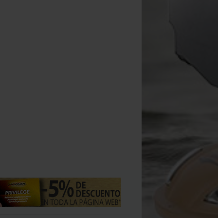
Aguja Korda Basix Baiting
Bajo de línea Korda Rig Spinner
Caja para Accesorios 
Needle
25lbs
Accessory Box (por 3)
[
233630
]
[
209773A
]
7
7
,
70
€
,
90
€
*
4
13
,
50
€
14
,
90
,
90
€
Comprar
Comprar
Comprar