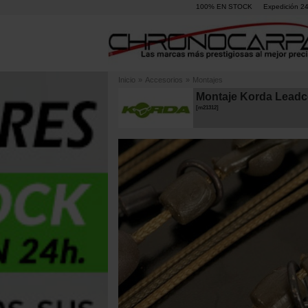
100% EN STOCK
Expedición 2
Inicio
»
Accesorios
»
Montajes
Montaje Korda Leadco
[
m21312
]