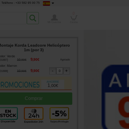
Teléfono : +33 582 95 00 75
0
Mi Cuenta
Cesta
ontaje Korda Leadcore Helicóptero
1m (por 3)
olor
:
Verde
9
,
90
€
10
,
90
€
Agotado
31887
]
olor
:
Marron
9
,
90
€
10
,
90
€
31888
]
1
,
00
€