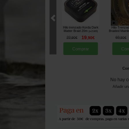
Hilo trenzado Korda Dark
Hilo Trenza
Matter Braid 20m
Braided Mainl
[
m21305
]
19
22
,
90
€
69
,
90
€
,
90
€
Comprar
Com
Com
No hay c
Añadir un