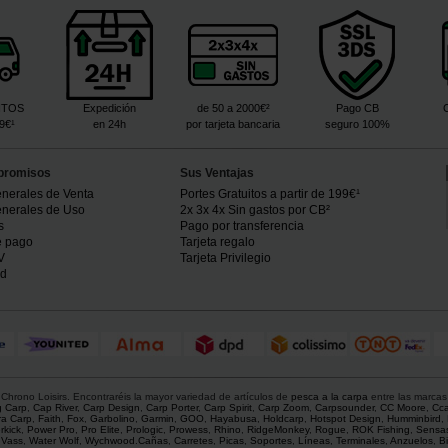
ITOS
Expedición
de 50 a 2000€²
Pago CB
99€¹
en 24h
por tarjeta bancaria
seguro 100%
promisos
Sus Ventajas
nerales de Venta
Portes Gratuitos a partir de 199€¹
nerales de Uso
2x 3x 4x Sin gastos por CB²
s
Pago por transferencia
e pago
Tarjeta regalo
V
Tarjeta Privilegio
ad
hrono Loisirs. Encontraréis la mayor variedad de artículos de
pesca a la carpa
entre las marcas
g Carp
,
Cap River
,
Carp Design
,
Carp Porter
,
Carp Spirit
,
Carp Zoom
,
Carpsounder
,
CC Moore
,
Cca
ra Carp
,
Faith
,
Fox
,
Garbolino
,
Garmin
,
GOO
,
Hayabusa
,
Holdcarp
,
Hotspot Design
,
Humminbird
,
rkick
,
Power Pro
,
Pro Elite
,
Prologic
,
Prowess
,
Rhino
,
RidgeMonkey
,
Rogue
,
ROK Fishing
,
Sensa
,
Vass
,
Water Wolf
,
Wychwood
.
Cañas
,
Carretes
,
Picas
,
Soportes
,
Líneas
,
Terminales
,
Anzuelos
,
Bi