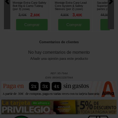
Montaje Extra Carp Safety
Montaje Extra Carp Lead
Sacadera Extra
Bolt Rig & Camo Tubing
Core System & Safety
Superior 42" ma
(por 3)
Sleeves (por 2)
partes
[
232686
]
[
232697
]
[
212590
]
2
3
3
3
,
60
€
4
,
40
€
44
,
40
€
,
90
€
,
90
€
Comprar
Comprar
Comp
Comentarios de clientes
No hay comentarios de momento
Añadir una opinión para este producto
REF:
95-7944
EAN:
8606013287944