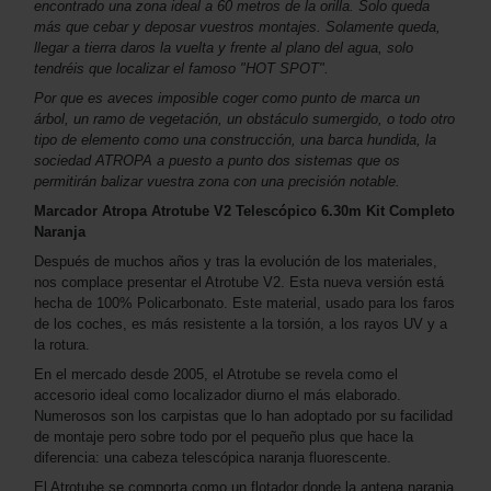
encontrado una zona ideal a 60 metros de la orilla. Solo queda
más que cebar y deposar vuestros montajes. Solamente queda,
llegar a tierra daros la vuelta y frente al plano del agua, solo
tendréis que localizar el famoso "HOT SPOT".
Por que es aveces imposible coger como punto de marca un
árbol, un ramo de vegetación, un obstáculo sumergido, o todo otro
tipo de elemento como una construcción, una barca hundida, la
sociedad ATROPA a puesto a punto dos sistemas que os
permitirán balizar vuestra zona con una precisión notable.
Marcador Atropa Atrotube V2 Telescópico 6.30m Kit Completo
Naranja
Después de muchos años y tras la evolución de los materiales,
nos complace presentar el Atrotube V2. Esta nueva versión está
hecha de 100% Policarbonato. Este material, usado para los faros
de los coches, es más resistente a la torsión, a los rayos UV y a
la rotura.
En el mercado desde 2005, el Atrotube se revela como el
accesorio ideal como localizador diurno el más elaborado.
Numerosos son los carpistas que lo han adoptado por su facilidad
de montaje pero sobre todo por el pequeño plus que hace la
diferencia: una cabeza telescópica naranja fluorescente.
El Atrotube se comporta como un flotador donde la antena naranja