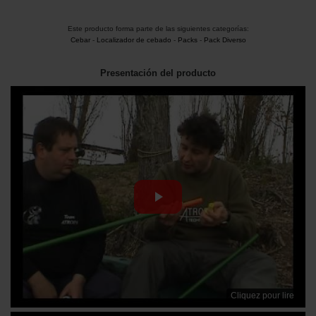
Este producto forma parte de las siguientes categorías:
Cebar
-
Localizador de cebado
-
Packs
-
Pack Diverso
Presentación del producto
Cliquez pour lire