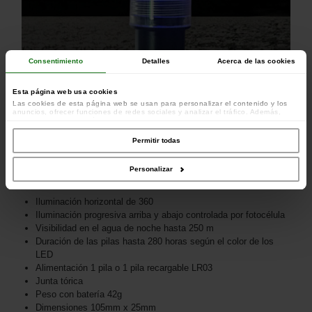
Consentimiento
Detalles
Acerca de las cookies
Esta página web usa cookies
Las cookies de esta página web se usan para personalizar el contenido y los
anuncios, ofrecer funciones de redes sociales y analizar el tráfico. Además,
compartimos información sobre el uso que haga del sitio web con nuestros
colaboradores de redes sociales, publicidad y análisis web, quienes pueden
combinarla con otra información que les haya proporcionado o que hayan
Permitir todas
recopilado a partir del uso que haya hecho de sus servicios.
Personalizar
Iluminación horizontal de 360
Iluminación progresiva arriba y abajo controlada por fotocélula
Visibilidad en el agua de noche hasta 250 m
Duración de las pilas hasta 280 horas según el color de los
LED
Alimentación 1 pila o 1 pila recargable LR03
Junta tórica
Peso con batería 42g
Dimensiones 105mm x 25mm