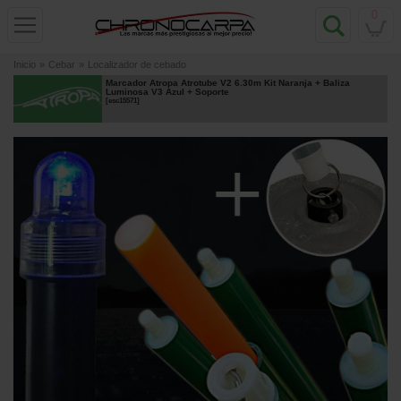
0
Inicio
»
Cebar
»
Localizador de cebado
Marcador Atropa Atrotube V2 6.30m Kit Naranja + Baliza
Luminosa V3 Azul + Soporte
[
esc15571
]