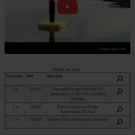
Cliquez pour lire
Detalle del pack
:
Cantidad
Ref
Nombre
+
1
x
213477
Marcador Atropa Atrotube V2
Telescópico 6.30m Kit Completo
Naranja
1
x
213647
Baliza Luminosa Atropa
Automática V3 Azul
1
x
213363
Soporte Peso Atropa para Atrotube