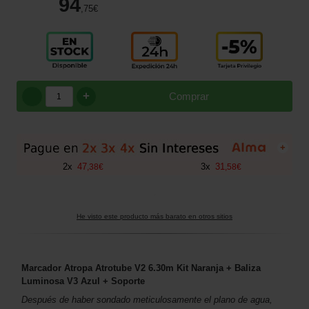
94
,75
€
+
Comprar
+
2
x
47
3
x
31
,
38
€
,
58
€
He visto este producto más barato en otros sitios
Marcador Atropa Atrotube V2 6.30m Kit Naranja + Baliza
Luminosa V3 Azul + Soporte
Después de haber sondado meticulosamente el plano de agua,