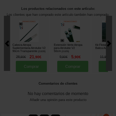
Los productos relacionados con este artículo:
Los clientes que han comprado este artículo también han comprado:
Cabeza Atropa
Extensión Verte Atropa
Kit Flotante Atr
Suplementaria Atrotube V2
para Atrotube V2
Baliza Automátic
90cm Transparente
50cm
[
213235
]
[
213255
]
21
5
8
28
,
90
€
9
,
90
€
11
,
90
€
,
90
€
,
90
€
Comprar
Comprar
Comp
Comentarios de clientes
No hay comentarios de momento
Añadir una opinión para este producto