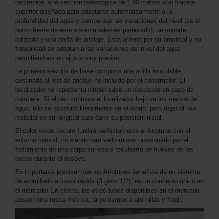
discreción, una sección telescópica de 1.80 metros con finición
superior diseñada para adaptarse automáticamente a la
profundidad del agua y compensar las variaciones del nivel (es el
punto fuerte de este sistema además patentado), un soporte
balizado y una anilla de anclaje. Esta antena por su amplitud y su
flotabilidad se adaptan a las variaciones del nivel del agua
permitiéndoos un ajuste muy preciso.
La primera sección de base comporta una anilla inoxidable
destinada al lest de anclaje no incluido por el constructor. El
localizador no representa ningún caso un obstáculo en caso de
combate. Si el pez contorna el localizador bajo varios metros de
agua, ello se acostará literalmente en el fondo, para dejar al hilo
resbalar en su longitud para darle su posición inicial.
El color verde oscuro fundirá perfectamente el Atrotube con el
entorno natural, no siendo raro verlo mover ocasionado por el
frotamiento de una carpa curiosa o recubierto de huevos de los
peces durante el desove.
Es importante precisar que los Atrotubes beneficia de un sistema
de atornillado a rosca rápida (3 giros 1/2), es un concepto único en
el mercado! En efecto, los otros tubos disponibles en el mercado
poseen una rosca métrica, largo tiempo a atornillas y frágil.