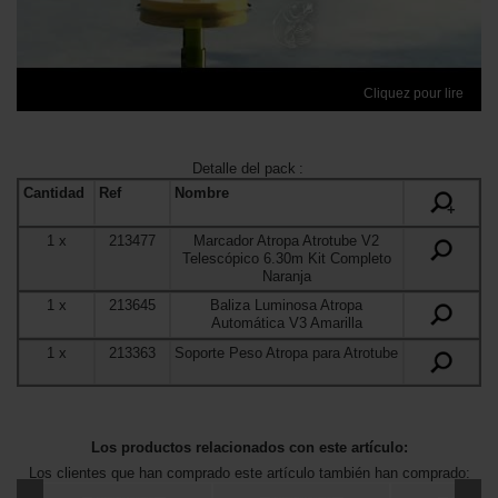
Cliquez pour lire
Detalle del pack
:
Cantidad
Ref
Nombre
+
1
x
213477
Marcador Atropa Atrotube V2
Telescópico 6.30m Kit Completo
Naranja
1
x
213645
Baliza Luminosa Atropa
Automática V3 Amarilla
1
x
213363
Soporte Peso Atropa para Atrotube
Los productos relacionados con este artículo:
Los clientes que han comprado este artículo también han comprado: