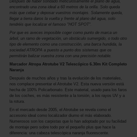
Después de haber sondado meticulosamente el plano de agua,
encontrado una zona ideal a 60 metros de la orilla. Solo queda
más que cebar y deposar vuestros montajes. Solamente queda,
llegar a tierra daros la vuelta y frente al plano del agua, solo
tendréis que localizar el famoso "HOT SPOT".
Por que es aveces imposible coger como punto de marca un
árbol, un ramo de vegetación, un obstáculo sumergido, o todo otro
tipo de elemento como una construcción, una barca hundida, la
sociedad ATROPA a puesto a punto dos sistemas que os
permitirán balizar vuestra zona con una precisión notable.
Marcador Atropa Atrotube V2 Telescópico 6.30m Kit Completo
Naranja
Después de muchos años y tras la evolución de los materiales,
nos complace presentar el Atrotube V2. Esta nueva versión está
hecha de 100% Policarbonato. Este material, usado para los faros
de los coches, es más resistente a la torsión, a los rayos UV y a
la rotura.
En el mercado desde 2005, el Atrotube se revela como el
accesorio ideal como localizador diurno el más elaborado.
Numerosos son los carpistas que lo han adoptado por su facilidad
de montaje pero sobre todo por el pequeño plus que hace la
diferencia: una cabeza telescópica naranja fluorescente.