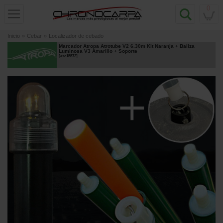
0
Inicio
»
Cebar
»
Localizador de cebado
Marcador Atropa Atrotube V2 6.30m Kit Naranja + Baliza
Luminosa V3 Amarillo + Soporte
[
esc15572
]