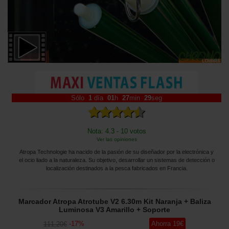
Sólo
1
día
01
h
27
min
27
seg
Nota: 4.3 - 10 votos
Ver las opiniones
Atropa Technologie ha nacido de la pasión de su diseñador por la electrónica y
el ocio liado a la naturaleza. Su objetivo, desarrollar un sistemas de detección o
localización destinados a la pesca fabricados en Francia.
Marcador Atropa Atrotube V2 6.30m Kit Naranja + Baliza
Luminosa V3 Amarillo + Soporte
-
17
%
Ahorra
19
€
111
,20
€