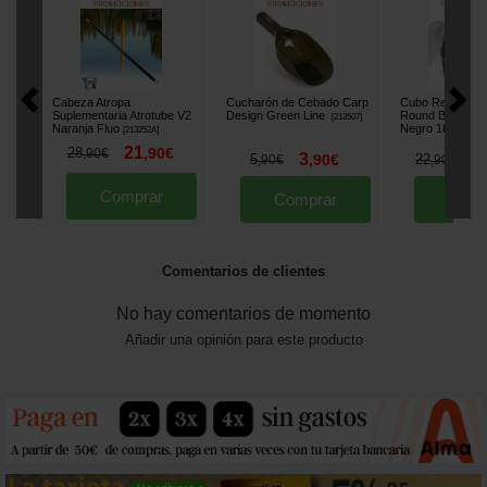
Cabeza Atropa
Cucharón de Cebado Carp
Cubo Redondo
Suplementaria Atrotube V2
Design Green Line
Round Bucket C
[
213507
]
Naranja Fluo
Negro 18L
[
213252A
]
[
22630
21
28
,
90
€
,
90
€
3
1
5
,
90
€
22
,
90
€
,
90
€
Comprar
Comprar
Comp
Comentarios de clientes
No hay comentarios de momento
Añadir una opinión para este producto