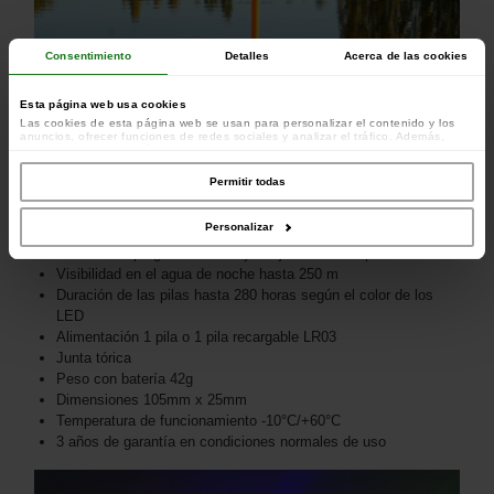
Consentimiento
Detalles
Acerca de las cookies
Esta página web usa cookies
Las cookies de esta página web se usan para personalizar el contenido y los
anuncios, ofrecer funciones de redes sociales y analizar el tráfico. Además,
compartimos información sobre el uso que haga del sitio web con nuestros
colaboradores de redes sociales, publicidad y análisis web, quienes pueden
combinarla con otra información que les haya proporcionado o que hayan
Permitir todas
recopilado a partir del uso que haya hecho de sus servicios.
Personalizar
Iluminación horizontal de 360
Iluminación progresiva arriba y abajo controlada por fotocélula
Visibilidad en el agua de noche hasta 250 m
Duración de las pilas hasta 280 horas según el color de los
LED
Alimentación 1 pila o 1 pila recargable LR03
Junta tórica
Peso con batería 42g
Dimensiones 105mm x 25mm
Temperatura de funcionamiento -10°C/+60°C
3 años de garantía en condiciones normales de uso