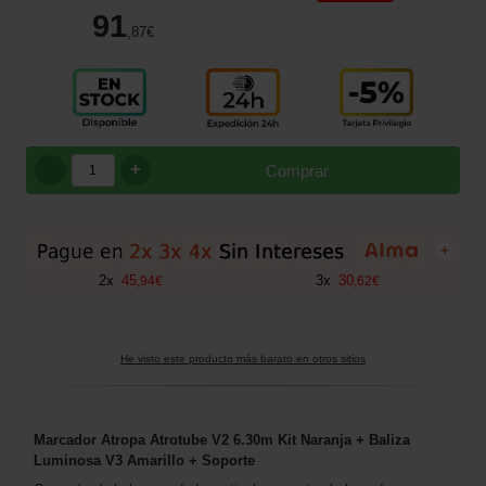
91
,87
€
+
Comprar
+
2
x
45
3
x
30
,
94
€
,
62
€
He visto este producto más barato en otros sitios
Marcador Atropa Atrotube V2 6.30m Kit Naranja + Baliza
Luminosa V3 Amarillo + Soporte