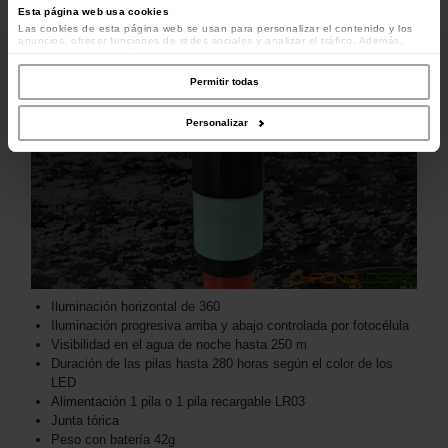
Esta página web usa cookies
Las cookies de esta página web se usan para personalizar el contenido y los
anuncios, ofrecer funciones de redes sociales y analizar el tráfico. Además,
compartimos información sobre el uso que haga del sitio web con nuestros
colaboradores de redes sociales, publicidad y análisis web, quienes pueden
combinarla con otra información que les haya proporcionado o que hayan
Permitir todas
recopilado a partir del uso que haya hecho de sus servicios.
Personalizar
Iluminación horizontal de 360
Iluminación progresiva arriba y abajo controlada por fotocélula
Visibilidad en el agua de noche hasta 250 m
Duración de las pilas hasta 280 horas según el color de los
LED
Alimentación 1 pila o 1 pila recargable LR03
Junta tórica
Peso con batería 42g