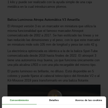
1 kilo y puede ser realizado con la ayuda simple de una caja
metálica en la cual introduzcamos plomos.
Baliza Luminosa Atropa Automática V3 Amarilla
El Atrospot versión 3 es un marcador en miniatura que utiliza la
misma funcionalidad que el famoso marcador Atrospot
comercializado de 2002 a 2017. Se han estilizado las líneas y se
han reducido las dimensiones y el peso, con lo que este marcador
en miniatura mide solo 105 mm de longitud y pesa tan solo 42 g.
La electrónica optimizada es idéntica a la de la baliza Spot-Tube
comercializada desde 2018 hasta finales de 2022. El atrospot 3
tiene una autonomía muy buena, ya que funciona únicamente con
una pila alcalina LR03 o con una pila recargable del mismo tipo.
El punto luminoso es brillante, no difuso. Está disponible en 5
colores y puede fijarse al cabezal telescópico del Atrotube V2 o al
Kit-Mousse 2019 para transformarlo en una baliza flotante.
Consentimiento
Detalles
Acerca de las cookies