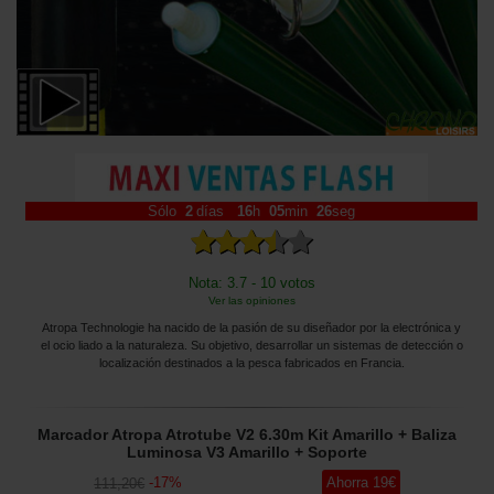
Sólo
2
días
16
h
05
min
25
seg
Nota: 3.7 - 10 votos
Ver las opiniones
Atropa Technologie ha nacido de la pasión de su diseñador por la electrónica y
el ocio liado a la naturaleza. Su objetivo, desarrollar un sistemas de detección o
localización destinados a la pesca fabricados en Francia.
Marcador Atropa Atrotube V2 6.30m Kit Amarillo + Baliza
Luminosa V3 Amarillo + Soporte
-
17
%
Ahorra
19
€
111
,20
€