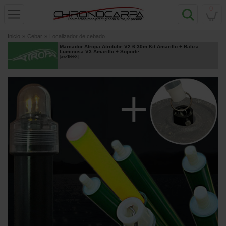
0
Inicio
»
Cebar
»
Localizador de cebado
Marcador Atropa Atrotube V2 6.30m Kit Amarillo + Baliza
Luminosa V3 Amarillo + Soporte
[
esc15568
]