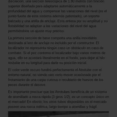
discreción, una sección telescópica de 1.80 metros con finición
superior diseñada para adaptarse automáticamente a la
profundidad del agua y compensar las variaciones del nivel (es el
punto fuerte de este sistema además patentado), un soporte
balizado y una anilla de anclaje. Esta antena por su amplitud y su
flotabilidad se adaptan a las variaciones del nivel del agua
permitiéndoos un ajuste muy preciso.
La primera sección de base comporta una anilla inoxidable
destinada al lest de anclaje no incluido por el constructor. El
localizador no representa ningún caso un obstáculo en caso de
combate. Si el pez contorna el localizador bajo varios metros de
agua, ello se acostará literalmente en el fondo, para dejar al hilo
resbalar en su longitud para darle su posición inicial.
El color verde oscuro fundirá perfectamente el Atrotube con el
entorno natural, no siendo raro verlo mover ocasionado por el
frotamiento de una carpa curiosa o recubierto de huevos de los
peces durante el desove.
Es importante precisar que los Atrotubes beneficia de un sistema
de atornillado a rosca rápida (3 giros 1/2), es un concepto único en
el mercado! En efecto, los otros tubos disponibles en el mercado
poseen una rosca métrica, largo tiempo a atornillas y frágil.