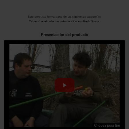
Este producto forma parte de las siguientes categorías:
Cebar
-
Localizador de cebado
-
Packs
-
Pack Diverso
Presentación del producto
Cliquez pour lire