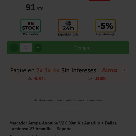
91
,87
€
+
Comprar
+
2
x
45
3
x
30
,
94
€
,
62
€
He visto este producto más barato en otros sitios
Marcador Atropa Atrotube V2 6.30m Kit Amarillo + Baliza
Luminosa V3 Amarillo + Soporte