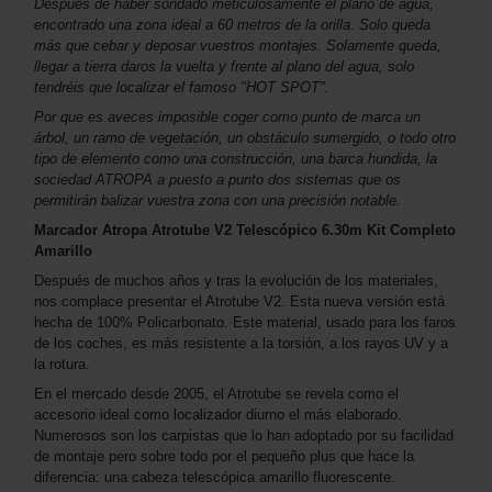
Después de haber sondado meticulosamente el plano de agua,
encontrado una zona ideal a 60 metros de la orilla. Solo queda
más que cebar y deposar vuestros montajes. Solamente queda,
llegar a tierra daros la vuelta y frente al plano del agua, solo
tendréis que localizar el famoso "HOT SPOT".
Por que es aveces imposible coger como punto de marca un
árbol, un ramo de vegetación, un obstáculo sumergido, o todo otro
tipo de elemento como una construcción, una barca hundida, la
sociedad ATROPA a puesto a punto dos sistemas que os
permitirán balizar vuestra zona con una precisión notable.
Marcador Atropa Atrotube V2 Telescópico 6.30m Kit Completo
Amarillo
Después de muchos años y tras la evolución de los materiales,
nos complace presentar el Atrotube V2. Esta nueva versión está
hecha de 100% Policarbonato. Este material, usado para los faros
de los coches, es más resistente a la torsión, a los rayos UV y a
la rotura.
En el mercado desde 2005, el Atrotube se revela como el
accesorio ideal como localizador diurno el más elaborado.
Numerosos son los carpistas que lo han adoptado por su facilidad
de montaje pero sobre todo por el pequeño plus que hace la
diferencia: una cabeza telescópica amarillo fluorescente.