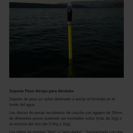
Soporte Peso Atropa para Atrotube
Soporte de peso en nylon destinado a anclar el Atrotube en el
fondo del agua.
Los discos de pesas recubiertos de caucho con agujero de 28mm,
de diferentes pesos pudiendo ser montados solos (más de 1kg) o
un encima del otro (de 0.5kg a 1kg).
Los tubos se montan "fijos" o "artículados". Suministrado con dos