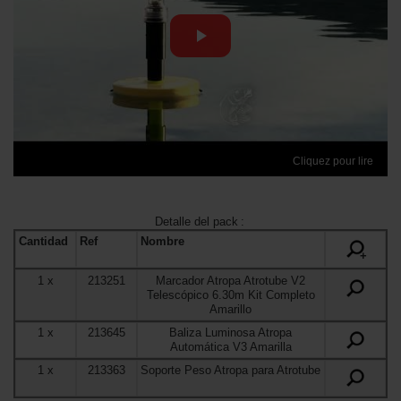
Cliquez pour lire
Detalle del pack
:
Cantidad
Ref
Nombre
+
1
x
213251
Marcador Atropa Atrotube V2
Telescópico 6.30m Kit Completo
Amarillo
1
x
213645
Baliza Luminosa Atropa
Automática V3 Amarilla
1
x
213363
Soporte Peso Atropa para Atrotube