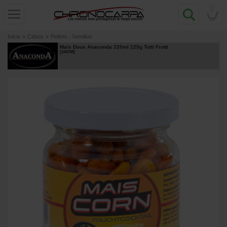
0
Inicio
»
Cebos
»
Pellets - Semillas
Maïs Doux Anaconda 220ml 125g Tutti Frutti
[
244758
]