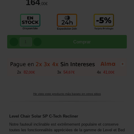
164
,00
€
Comprar
+
2
x
82
3
x
54
4
x
41
,
00
€
,
67
€
,
00
€
He visto este producto más barato en otros sitios
Level Chair Solar SP C-Tech Recliner
Notre fauteuil inclinable est extrêmement populaire et conserve
toutes les fonctionnalités appréciées de la gamme de Level et Bed