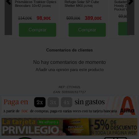
Prismáticos Trakker Optics
Refugio Solar SP Cube
Sudadera Vass C
Binoculars 10x42
Shelter MKII
Hoody Zipped C
[
221006
]
[
217548
]
Pocket Verde
[
26
5
69
,
90
€
98
389
114
,
90
€
509
,
00
€
,
00
€
,
00
€
Comp
Comprar
Comprar
Comentarios de clientes
No hay comentarios de momento
Añadir una opinión para este producto
REF:
CTCH02L
EAN:
5055681517717