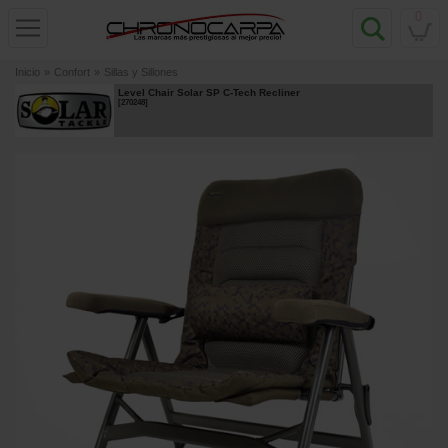
0
Inicio
»
Confort
»
Sillas y Sillones
Level Chair Solar SP C-Tech Recliner
[
270248
]