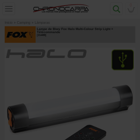
0
Inicio
»
Camping
»
Lámparas
Lampe de Biwy Fox Halo Multi-Colour Strip Light +
Télécommande
[
214488
]