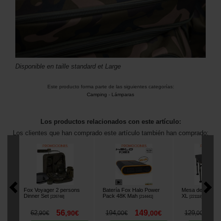
Disponible en taille standard et Large
Este producto forma parte de las siguientes categorías:
Camping
-
Lámparas
Los productos relacionados con este artículo:
Los clientes que han comprado este artículo también han comprado:
Fox Voyager 2 persons
Batería Fox Halo Power
Mesa de Bivvy 
Dinner Set
Pack 48K Mah
XL
[
226748
]
[
214441
]
[
221118
]
56
149
1
62
,
90
€
194
,
00
€
129
,
90
€
,
00
€
,
00
€