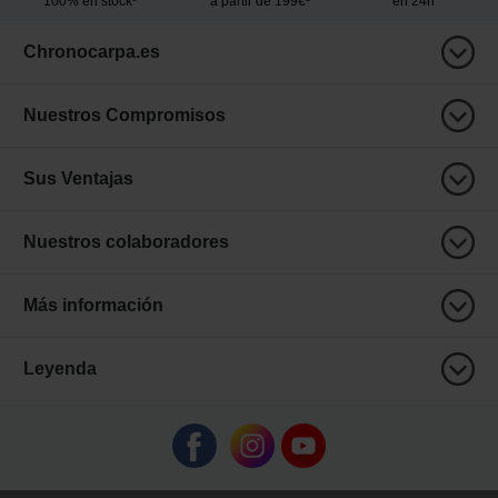
100% en stock³
a partir de 199€¹
en 24h
Chronocarpa.es
Nuestros Compromisos
Sus Ventajas
Nuestros colaboradores
Más información
Leyenda