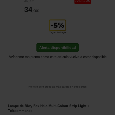
Ahorra
2
€
36
,90
€
34
,90
€
Alerta disponibilidad
Avísenme tan pronto como este artículo vuelva a estar disponible
He visto este producto más barato en otros sitios
Lampe de Biwy Fox Halo Multi-Colour Strip Light +
Télécommande