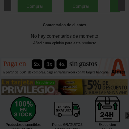
Comprar
Comprar
Comp
Comentarios de clientes
No hay comentarios de momento
Añadir una opinión para este producto
Productos disponibles
Portes GRATUITOS
Expedición