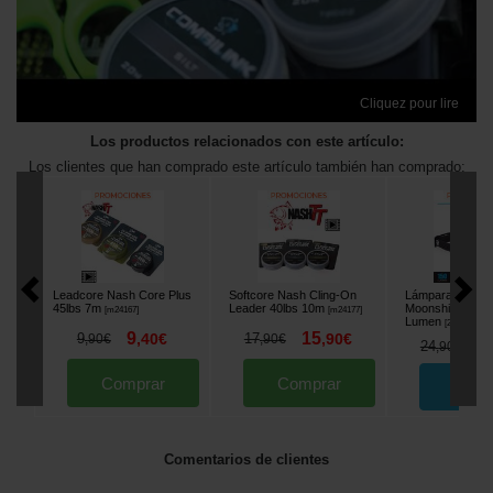
Cliquez pour lire
Los productos relacionados con este artículo:
Los clientes que han comprado este artículo también han comprado:
Leadcore Nash Core Plus
Softcore Nash Cling-On
Lámpara Fronta
45lbs 7m
Leader 40lbs 10m
Moonshine Micro
[
m24167
]
[
m24177
]
Lumen
[
214460
]
9
15
9
,
40
€
17
,
90
€
,
90
€
,
90
€
2
24
,
90
€
Comprar
Comprar
Ped
Comentarios de clientes