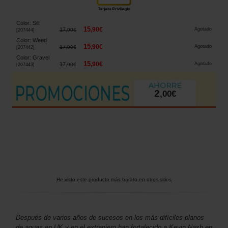
Color
:
Silt
15
,
90
€
17
Agotado
,
90
€
[
207444
]
Color
:
Weed
15
,
90
€
17
Agotado
,
90
€
[
207442
]
Color
:
Gravel
15
,
90
€
17
Agotado
,
90
€
[
207443
]
2
,
00
€
He visto este producto más barato en otros sitios
Después de varios años de sucesos en los más difíciles planos
de aguas en UK y en el extranjero han fortalecido a Kevin Nash en