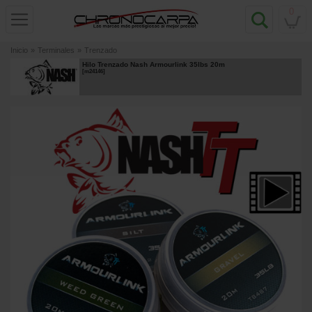
0
Inicio
»
Terminales
»
Trenzado
Hilo Trenzado Nash Armourlink 35lbs 20m
[
m24146
]