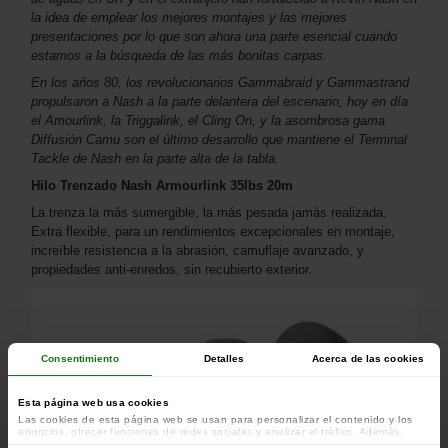
la idea de emplear los mejores montajes y las mejores
presentaciones por lo que son ahora una parte esencial cuando
estamos a la búsqueda de las más bonitas carpas.
En los años 80, los revolucionarios Gammabraid y Gammastrand
propulsaron a Nash a la parte delantera del escenario, hoy en día
el Amourlink, la Triggalink, el Cling On, y la asombrosa gama
Diffusión Camu son el último desarrollo que mantiene el Terminal
Tackle de Nash en la parte alta de la tabla.
Hilo Trenzado Nash Armourlink 35lbs 20m
La trenza la más sumergible, la más pesada jamás realizada.
Extra flexible, para un rendimientos excepcionales en montaje,
increíble resistencia a la abrasión, camuflaje avanzado, y
propiedades anti-enredos, sin recubierto exterior.
Consentimiento
Detalles
Acerca de las cookies
Esta página web usa cookies
Las cookies de esta página web se usan para personalizar el contenido y los
anuncios, ofrecer funciones de redes sociales y analizar el tráfico. Además,
compartimos información sobre el uso que haga del sitio web con nuestros