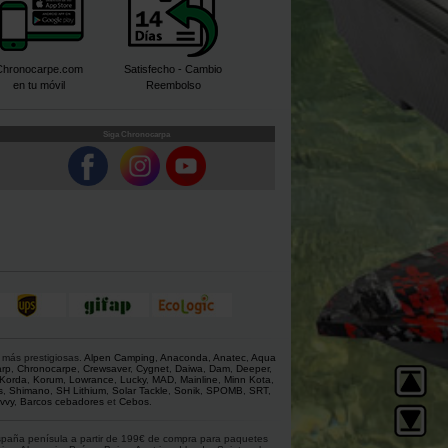
Chronocarpe.com
Satisfecho - Cambio
en tu móvil
Reembolso
Siga Chronocarpa
 más prestigiosas.
Alpen Camping
,
Anaconda
,
Anatec
,
Aqua
rp
,
Chronocarpe
,
Crewsaver
,
Cygnet
,
Daiwa
,
Dam
,
Deeper
,
Korda
,
Korum
,
Lowrance
,
Lucky
,
MAD
,
Mainline
,
Minn Kota
,
s
,
Shimano
,
SH Lithium
,
Solar Tackle
,
Sonik
,
SPOMB
,
SRT
,
vvy
,
Barcos cebadores
et
Cebos
.
 España penísula a partir de 199€ de compra para paquetes