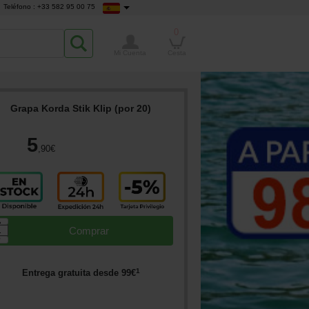
Teléfono : +33 582 95 00 75
0
Mi Cuenta
Cesta
Grapa Korda Stik Klip (por 20)
5
,90
€
▲
Comprar
▼
1
Entrega gratuita desde
99
€