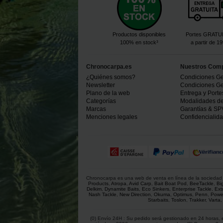
Productos disponibles
Portes GRATU
100% en stock³
a partir de 1
Chronocarpa.es
Nuestros Com
¿Quiénes somos?
Condiciones Ge
Newsletter
Condiciones Ge
Plano de la web
Entrega y Porte
Categorías
Modalidades d
Marcas
Garantías & SP
Menciones legales
Confidencialid
Chronocarpa es una web de venta en línea de la sociedad C
Products
,
Atropa
,
Avid Carp
,
Bait Boat Pod
,
BeeTackle
,
Bi
Delkim
,
Dynamite Baits
,
Eco Sinkers
,
Enterprise Tackle
,
Ext
Nash Tackle
,
New Direction
,
Okuma
,
Optimus
,
Penn
,
Powe
Starbaits
,
Toslon
,
Trakker
,
Varta
(0) Envío 24H : Su pedido será gestionado en 24 horas, e