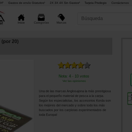
4H°
Gastos de envío Gratuitos¹
2X 3X 4X Sin Gastos²
Tarjeta Privilegio
Contáctenos
Marcas
Inicio
Categorías
 (por 20)
Nota: 4 - 10 votos
Ver las opiniones
Una de las marcas Anglosajona la más prestigiosa
para el pequeño material de pesca a la carpa.
Según los especialistas, los accesorios Korda son
los mejores del mercado y sobre todo los más
buscados por los carpistas experimentados de
toda Europa!