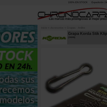
100% EN STOCK
Expedición 2
Inicio
»
Accesorios
»
Grapas - Anillos
Grapa Korda Stik Klip
[
230599
]