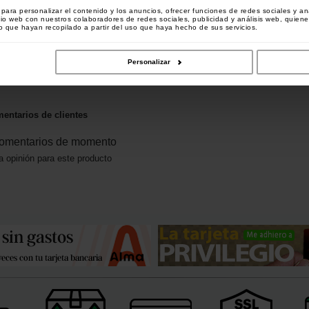
ara personalizar el contenido y los anuncios, ofrecer funciones de redes sociales y ana
da Kicker D Rig
Aguja Korda Braid
Anti Angulo Korda Standard
B
tio web con nuestros colaboradores de redes sociales, publicidad y análisis web, quien
r 10)
Needle
Sleeves (los 25)
[
m32848
]
[
233179
]
[
m3412
]
 que hayan recopilado a partir del uso que haya hecho de sus servicios.
6
90
€
6
,
40
€
,
90
€
5
,
30
€
Personalizar
prar
Comprar
Comprar
entarios de clientes
omentarios de momento
a opinión para este producto