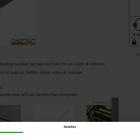
Es
cilitar la unión del bajo de línea con un cierre al extremo.
Crucial para un cambio rápido sobre el montaje.
o:
mprado este artículo también han comprado:
Detalles