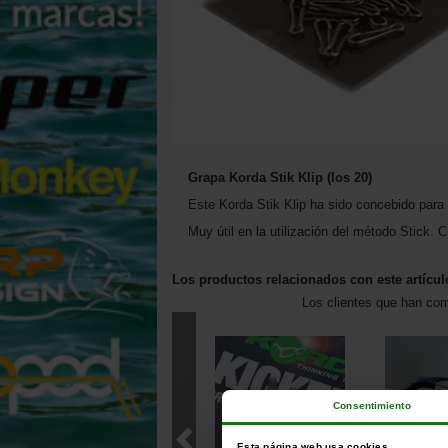
Grapa Korda Stik Klip (los 20)
Este Korda Stik Klip ha sido concebido para fa
Muy útil en la utilización del método Stick. 
Los productos relacionados con este artícul
Los clientes que han co
Consentimiento
Esta página web usa cookies