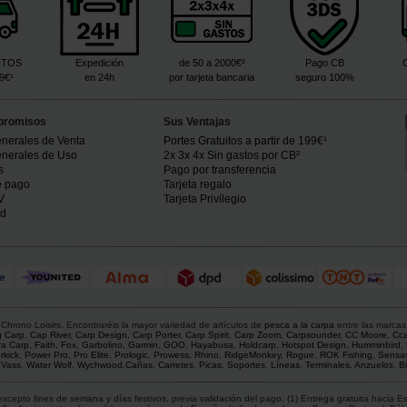
ITOS
Expedición
de 50 a 2000€²
Pago CB
99€¹
en 24h
por tarjeta bancaria
seguro 100%
promisos
Sus Ventajas
nerales de Venta
Portes Gratuitos a partir de 199€¹
nerales de Uso
2x 3x 4x Sin gastos por CB²
s
Pago por transferencia
e pago
Tarjeta regalo
V
Tarjeta Privilegio
ad
hrono Loisirs. Encontraréis la mayor variedad de artículos de
pesca a la carpa
entre las marcas
g Carp
,
Cap River
,
Carp Design
,
Carp Porter
,
Carp Spirit
,
Carp Zoom
,
Carpsounder
,
CC Moore
,
Cca
ra Carp
,
Faith
,
Fox
,
Garbolino
,
Garmin
,
GOO
,
Hayabusa
,
Holdcarp
,
Hotspot Design
,
Humminbird
,
rkick
,
Power Pro
,
Pro Elite
,
Prologic
,
Prowess
,
Rhino
,
RidgeMonkey
,
Rogue
,
ROK Fishing
,
Sensa
,
Vass
,
Water Wolf
,
Wychwood
.
Cañas
,
Carretes
,
Picas
,
Soportes
,
Líneas
,
Terminales
,
Anzuelos
,
Bi
xcepto fines de semana y días festivos, previa validación del pago. (1) Entrega gratuita hacia