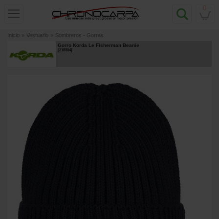
0
Inicio
»
Vestuario
»
Sombreros - Gorras
Gorro Korda Le Fisherman Beanie
[
218304
]