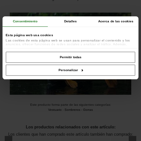
Consentimiento
Detalles
Acerca de las cookies
Esta página web usa cookies
Las cookies de esta página web se usan para personalizar el contenido y los
anuncios, ofrecer funciones de redes sociales y analizar el tráfico. Además,
compartimos información sobre el uso que haga del sitio web con nuestros
colaboradores de redes sociales, publicidad y análisis web, quienes pueden
combinarla con otra información que les haya proporcionado o que hayan
Permitir todas
recopilado a partir del uso que haya hecho de sus servicios.
Personalizar
Este producto forma parte de las siguientes categorías:
Vestuario
-
Sombreros - Gorras
Los productos relacionados con este artículo:
Los clientes que han comprado este artículo también han comprado: