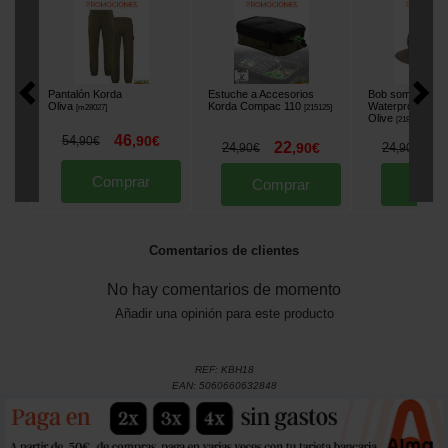
Pantalón Korda
Estuche a Accesorios
Bob sombrero K
Oliva
Korda Compac 110
Waterproof Boon
[
m28027
]
[
215125
]
Olive
[
218678
]
46
54
,
90
€
,
90
€
22
1
24
,
90
€
24
,
90
€
,
90
€
Comprar
Comprar
Comp
Comentarios de clientes
No hay comentarios de momento
Añadir una opinión para este producto
REF:
KBH18
EAN:
5060660632848