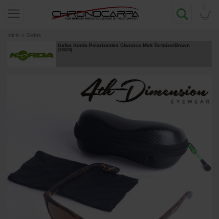
0
Inicio
»
Gafas
Gafas Korda Polarizantes Classics Matt Tortoise/Brown
[
220073
]