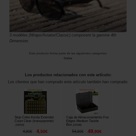
3 modèles (Wraps/Aviator/Classic) composent la gamme 4th
Dimension.
Este producto forma parte de las siguientes categorías:
Gafas
Los productos relacionados con este artículo:
Los clientes que han comprado este artículo también han comprado:
Stop Cebo Korda Extender
Caja de Almacenamiento Fox
Court Clear (transparente)
Edges Medium Tackle
Box
[
230510
]
[
210186
]
4
49
4
,
50
€
54
,
90
€
,
90
€
,
90
€