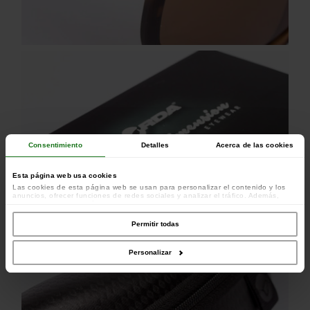
Consentimiento
Detalles
Acerca de las cookies
Esta página web usa cookies
Las cookies de esta página web se usan para personalizar el contenido y los
anuncios, ofrecer funciones de redes sociales y analizar el tráfico. Además,
compartimos información sobre el uso que haga del sitio web con nuestros
colaboradores de redes sociales, publicidad y análisis web, quienes pueden
combinarla con otra información que les haya proporcionado o que hayan
Permitir todas
recopilado a partir del uso que haya hecho de sus servicios.
Personalizar