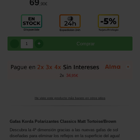
69
,90
€
+
Comprar
+
2
x
34
,
95
€
He visto este producto más barato en otros sitios
Gafas Korda Polarizantes Classics Matt Tortoise/Brown
Descubra la 4ª dimensión gracias a las nuevas gafas de sol
diseñadas para eliminar los reflejos en la superficie del agua!