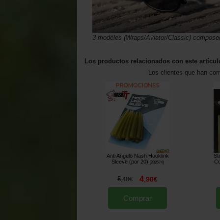
3 modèles (Wraps/Aviator/Classic) compose
Los productos relacionados con este artícul
Los clientes que han co
Anti Angulo Nash Hooklink
St
Sleeve (por 20)
Co
[
232574
]
4
5
,
90
€
,
40
€
Comprar