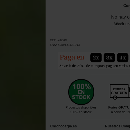
Com
No hay c
Añadir un
REF:
K4D08
EAN:
5060461121343
Productos disponibles
Portes GRATU
100% en stock³
a partir de 1
Chronocarpa.es
Nuestros Com