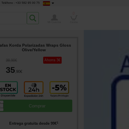
Teléfono : +33 582 95 00 75
0
Mi Cuenta
Cesta
afas Korda Polarizadas Wraps Gloss
Olive/Yellow
Ahorra
3
€
38
,90
€
35
,90
€
▲
Comprar
▼
1
Entrega gratuita desde
99
€