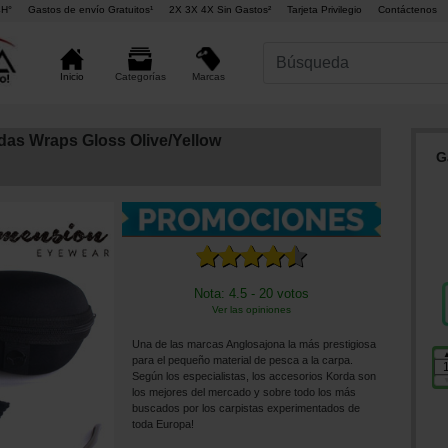
4H°
Gastos de envío Gratuitos¹
2X 3X 4X Sin Gastos²
Tarjeta Privilegio
Contáctenos
Marcas
Inicio
Categorías
das Wraps Gloss Olive/Yellow
G
Nota: 4.5 - 20 votos
Ver las opiniones
Una de las marcas Anglosajona la más prestigiosa
para el pequeño material de pesca a la carpa.
Según los especialistas, los accesorios Korda son
los mejores del mercado y sobre todo los más
buscados por los carpistas experimentados de
toda Europa!