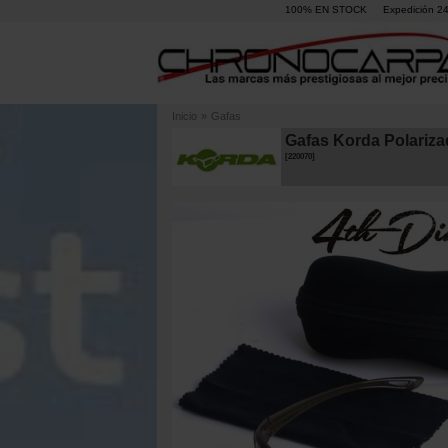
100% EN STOCK
Expedición 2
Inicio
»
Gafas
Gafas Korda Polariza
[
220070
]