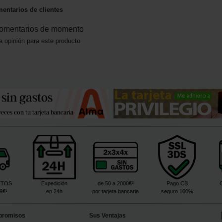
entarios de clientes
omentarios de momento
a opinión para este producto
ITOS
Expedición
de 50 a 2000€²
Pago CB
99€¹
en 24h
por tarjeta bancaria
seguro 100%
promisos
Sus Ventajas