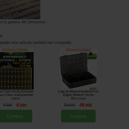
nt la gamme 4th Dimension.
o:
mprado este artículo también han comprado:
op Cebo Korda Extender
Caja de Almacenamiento Fox
urt Clear (transparente)
Edges Medium Tackle
Box
[
230510
]
[
210186
]
4
49
4
,
50
€
54
,
90
€
,
90
€
,
90
€
Comprar
Comprar