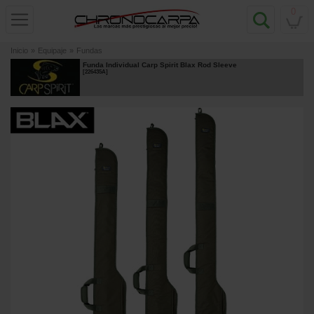
0
Inicio
»
Equipaje
»
Fundas
Funda Individual Carp Spirit Blax Rod Sleeve
[
226435A
]