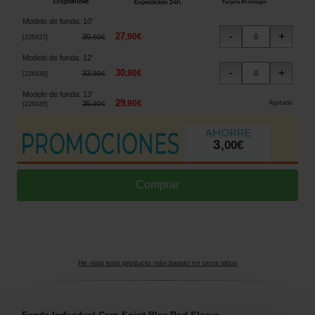
Modelo de funda
:
10'
27
,
90
€
30
,
90
€
[
226437
]
Modelo de funda
:
12'
30
,
90
€
33
,
90
€
[
226436
]
Modelo de funda
:
13'
29
,
90
€
35
Agotado
,
90
€
[
226435
]
3
,
00
€
He visto este producto más barato en otros sitios