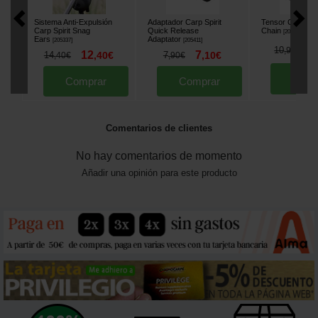
Sistema Anti-Expulsión
Adaptador Carp Spirit
Tensor Carp Spi
Carp Spirit Snag
Quick Release
Chain
[
204827A
]
Ears
Adaptator
[
205337
]
[
205411
]
9
10
,
90
€
12
7
14
,
40
€
7
,
10
€
,
40
€
,
90
€
Comp
Comprar
Comprar
Comentarios de clientes
No hay comentarios de momento
Añadir una opinión para este producto