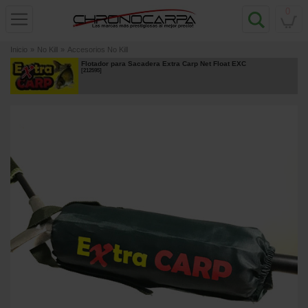
0
Inicio
»
No Kill
»
Accesorios No Kill
Flotador para Sacadera Extra Carp Net Float EXC
[
212595
]