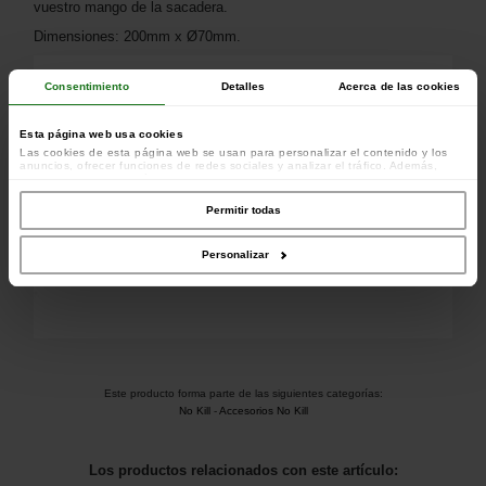
vuestro mango de la sacadera.
Dimensiones: 200mm x Ø70mm.
Consentimiento
Detalles
Acerca de las cookies
Esta página web usa cookies
Las cookies de esta página web se usan para personalizar el contenido y los
anuncios, ofrecer funciones de redes sociales y analizar el tráfico. Además,
compartimos información sobre el uso que haga del sitio web con nuestros
colaboradores de redes sociales, publicidad y análisis web, quienes pueden
combinarla con otra información que les haya proporcionado o que hayan
Permitir todas
recopilado a partir del uso que haya hecho de sus servicios.
Personalizar
Este producto forma parte de las siguientes categorías:
No Kill
-
Accesorios No Kill
Los productos relacionados con este artículo: