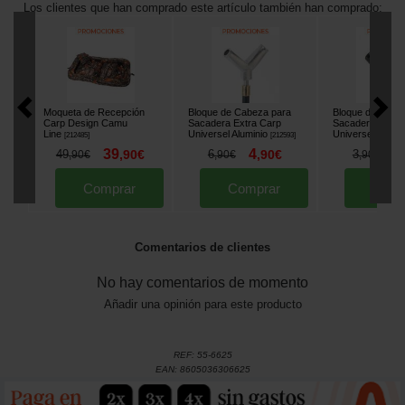
Los clientes que han comprado este artículo también han comprado:
Moqueta de Recepción
Bloque de Cabeza para
Bloque de Cabe
Carp Design Camu
Sacadera Extra Carp
Sacadera Extra
Line
Universel Aluminio
Universel ABS
[
212485
]
[
212593
]
[
2
39
4
3
49
,
90
€
6
,
90
€
3
,
90
€
,
90
€
,
90
€
Comprar
Comprar
Comp
Comentarios de clientes
No hay comentarios de momento
Añadir una opinión para este producto
REF:
55-6625
EAN:
8605036306625