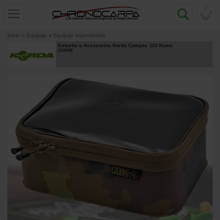
0
Inicio
»
Equipaje
»
Equipaje impermeable
Estuche a Accesorios Korda Compac 110 Kamo
[
215169
]