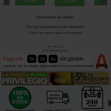
Comprar
Comp
Comprar
Comentarios de clientes
No hay comentarios de momento
Añadir una opinión para este producto
REF:
KLUG22
EAN:
5060660632961
Productos disponibles
Portes GRATUITOS
Expedición