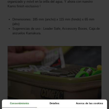
organizado y móvil en la orilla del agua. Y ahora con nuestro
Kamo finish esclusivo !
Dimensiones: 185 mm (ancho) x 115 mm (fondo) x 65 mm
(alto)
Sugerencias de uso : Leader Safe, Accessory Boxes, Caja de
anzuelos Kamakura.
Consentimiento
Detalles
Acerca de las cookies