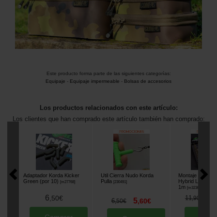
Este producto forma parte de las siguientes categorías:
Equipaje
-
Equipaje impermeable
-
Bolsas de accesorios
Los productos relacionados con este artículo:
Los clientes que han comprado este artículo también han comprado:
Adaptador Korda Kicker
Util Cierra Nudo Korda
Montaje Korda 
Green (por 10)
Pulla
Hybrid Lead Cli
[
m27768
]
[
230491
]
1m
[
m32363
]
6
1
,
50
€
11
,
90
€
5
6
,
60
€
,
50
€