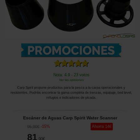
Nota: 4.9 - 23 votos
Ver las opiniones
Carp Spirit propone productos para la pesca a la carpa operacionales y
resistentes. Podréis encontrar la gama completa de trenzas, equipaje, bed level,
refugios e indicadores de picada.
Escáner de Aguas Carp Spirit Water Scanner
-
15
%
Ahorra
14
€
95
,90
€
81
,90
€