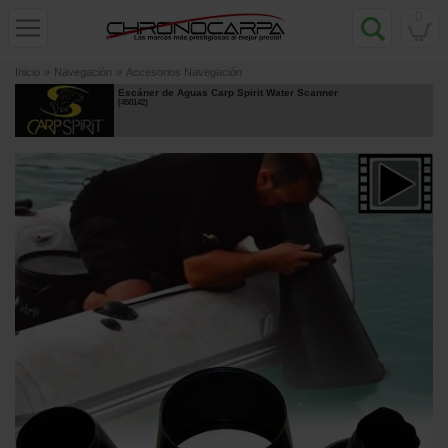
0
Inicio
»
Navegación
»
Accesorios Navegación
Escáner de Aguas Carp Spirit Water Scanner
[
450142
]