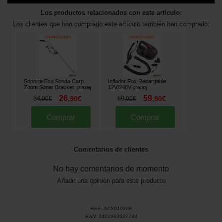
Los productos relacionados con este artículo:
Los clientes que han comprado este artículo también han comprado:
Soporte Eco Sonda Carp
Inflador Fox Recargable
Zoom Sonar Bracket
12V/240V
[
219306
]
[
219180
]
26
59
34
,
90
€
69
,
90
€
,
90
€
,
90
€
Comprar
Comprar
Comentarios de clientes
No hay comentarios de momento
Añadir una opinión para este producto
REF:
ACS010208
EAN:
3422993027784