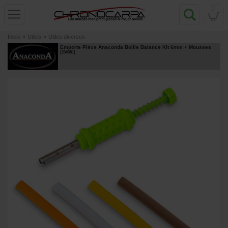
0
Inicio
»
Utiles
»
Utiles diversos
Emporte Pièce Anaconda Boilie Balance Kit 6mm + Mousses
[
234381
]