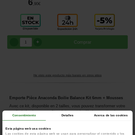
6
,90
€
+
Comprar
He visto este producto más barato en otros sitios
Emporte Pièce Anaconda Boilie Balance Kit 6mm + Mousses
Avec ce kit, disponible en 2 tailles, vous pouvez transformer votre
appât de fond en un appât parfaitement équilibré en un rien de
Consentimiento
Detalles
Acerca de las cookies
temps, que la carpe peut aspirer encore mieux et sans résistance.
disponible en 2 tailles (6mm ou 8mm)
Esta página web usa cookies
idéal pour les bouillettes, les noix tigrées ou les pellets
Las cookies de esta página web se usan para personalizar el contenido y los