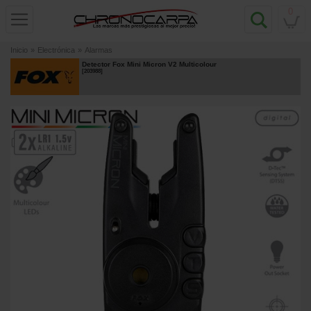
0
Inicio
»
Electrónica
»
Alarmas
Detector Fox Mini Micron V2 Multicolour
[
203988
]