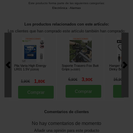
Este producto forma parte de las siguientes categorías:
Electrónica
-
Alarmas
Los productos relacionados con este artículo:
Los clientes que han comprado este artículo también han comprado:
Pila Varta High Energy
Soporte Trasero Fox Butt
Hanger Fox Blac
LR01 1.5V
Grips
Dinky Bobbins
[
222019
]
[
m15357
]
[
m
3
1
6
,
90
€
16
,
90
€
,
90
€
1
1
,
80
€
,
90
€
Comprar
Comp
Comprar
Comentarios de clientes
No hay comentarios de momento
Añadir una opinión para este producto