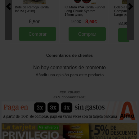
Bote de Remojo Korda
Kit Malla PVA Korda Funnel
Bolso a Boilies 
Infuza
Long Chuck System
Compac Air Dry
[
m21379
]
14mm
Large
[
m9155
]
[
225970
]
8
8
,
50
€
9
,
90
€
,
90
€
1
22
,
90
€
Comprar
Comprar
Comp
Comentarios de clientes
No hay comentarios de momento
Añadir una opinión para este producto
REF:
KBU003
EAN:
5060660639601