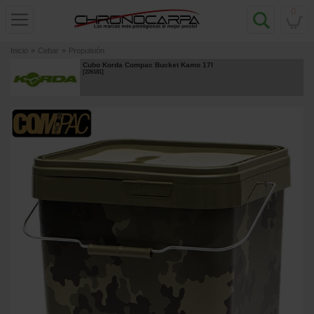
0
Inicio
»
Cebar
»
Propulsión
Cubo Korda Compac Bucket Kamo 17l
[
226181
]