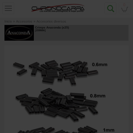
0
Inicio
»
Accesorios
»
Accesorios diversos
Crimps Anaconda (x25)
[
233868A
]