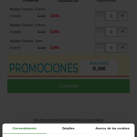
Modelo Tamaño
:
0.6mm
2
,
90
€
3
,
40
€
[
233868
]
Modelo Tamaño
:
0.8mm
2
,
90
€
3
,
40
€
[
233869
]
Modelo Tamaño
:
1mm
2
,
90
€
3
,
40
€
[
233870
]
0
,
50
€
He visto este producto más barato en otros sitios
Consentimiento
Detalles
Acerca de las cookies