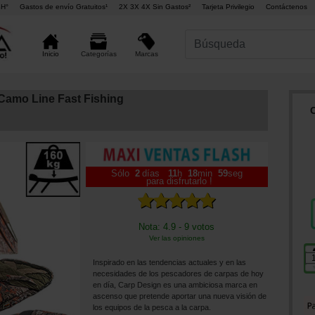
4H°
Gastos de envío Gratuitos¹
2X 3X 4X Sin Gastos²
Tarjeta Privilegio
Contáctenos
Marcas
Inicio
Categorías
amo Line Fast Fishing
Sólo
2
días
11
h
18
min
57
seg
para disfrutarlo !
Nota: 4.9 - 9 votos
Ver las opiniones
Inspirado en las tendencias actuales y en las
necesidades de los pescadores de carpas de hoy
en día, Carp Design es una ambiciosa marca en
ascenso que pretende aportar una nueva visión de
los equipos de la pesca a la carpa.