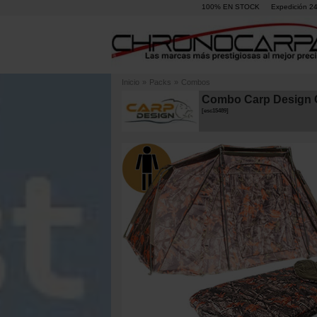
100% EN STOCK
Expedición 2
Inicio
»
Packs
»
Combos
Combo Carp Design C
[
esc15489
]