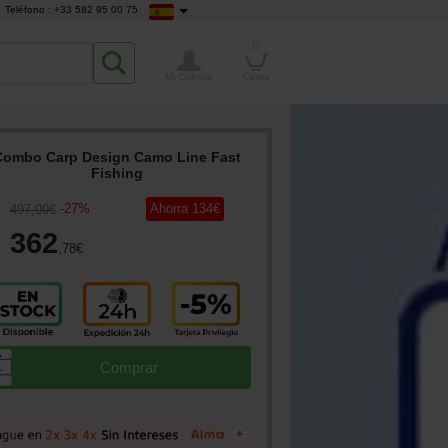
Teléfono : +33 582 95 00 75
0
Mi Cuenta
Cesta
Combo Carp Design Camo Line Fast
Fishing
-
27
%
Ahorra
134
€
497
,00
€
362
,78
€
▲
Comprar
▼
+