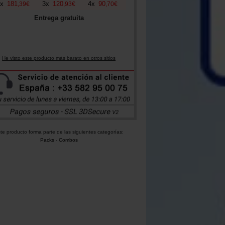
x
181
3
x
120
4
x
90
,
39
€
,
93
€
,
70
€
Entrega gratuita
He visto este producto más barato en otros sitios
te producto forma parte de las siguientes categorías:
Packs
-
Combos