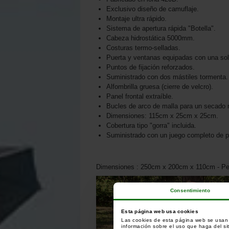
Exclusivo diseño de camuflaje.
Montaje ultra rápido.
Sistema de apertura rápida "Botella".
Cabeza hidrostática 5000mm.
Costuras termo-selladas.
Puerta y ventanas equipadas con una sol
Puntos de fijación reforzados.
Suministrado con dos mástiles tormenta.
Alfombrilla gruesa (cierre de velcro).
Panel frontal extraíble.
Bucles de arco de malla para un secado r
Dimensiones: 115cm x 25cm x 25cm.
Cobertura tipo "gorra" incluida.
Suministrado con un juego completo de pi
Dimensiones : 250cm x 200cm x 110cm - Pes
Consentimiento
Esta página web usa cookies
Las cookies de esta página web se usan p
información sobre el uso que haga del si