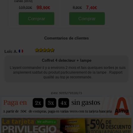
cañas
[
205762
]
98
7
119
,
90
€
8
,
40
€
,
00
€
,
90
€
Comprar
Comprar
Comentarios de clientes
Loïc A.
Coffret 4 detecteur + lampe
L'ayant commander il y a environs 2 mois et fais quelques sorties je suis
amplement satifait du produit particulierement de la lampe . Rapport
qualité au top je recommande.
EAN:
5055279518171