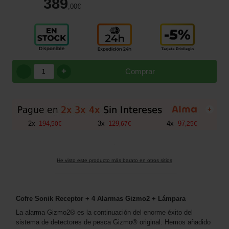
389
,00
€
+
Comprar
+
2
x
194
3
x
129
4
x
97
,
50
€
,
67
€
,
25
€
He visto este producto más barato en otros sitios
Cofre Sonik Receptor + 4 Alarmas Gizmo2 + Lámpara
La alarma Gizmo2® es la continuación del enorme éxito del
sistema de detectores de pesca Gizmo® original. Hemos añadido