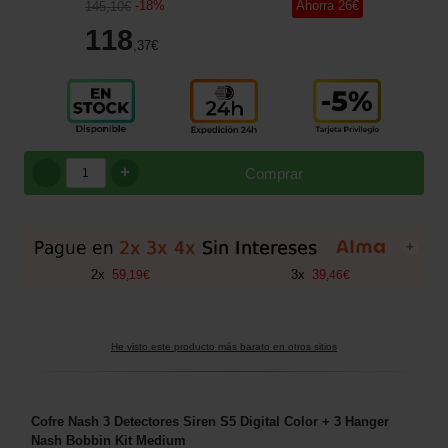
-
18
%
Ahorra
26
€
145
,10
€
118
,37
€
+
Comprar
+
2
x
59
3
x
39
,
19
€
,
46
€
He visto este producto más barato en otros sitios
Cofre Nash 3 Detectores Siren S5 Digital Color + 3 Hanger
Nash Bobbin Kit Medium