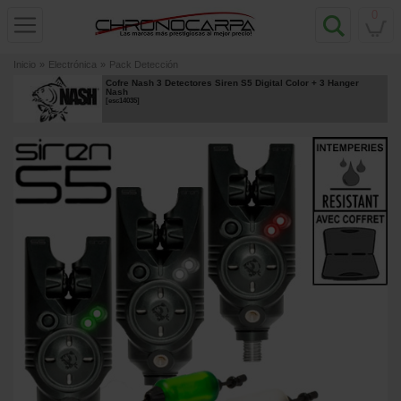
0
Inicio
»
Electrónica
»
Pack Detección
Cofre Nash 3 Detectores Siren S5 Digital Color + 3 Hanger
Nash
[
esc14035
]