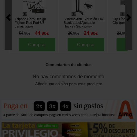
Trípode Carp Design
Sistema Anti Expulsión Fox
Clip Línea Delk
Fighter Rod Pod 3/5
Black Label Ajustable
Clip (por 3)
[
20353
cañas
Hockey Stick
[
205966
]
[
204644
]
44
24
2
54
,
90
€
26
,
90
€
23
,
90
€
,
90
€
,
90
€
Comprar
Comprar
Comp
Comentarios de clientes
No hay comentarios de momento
Añadir una opinión para este producto