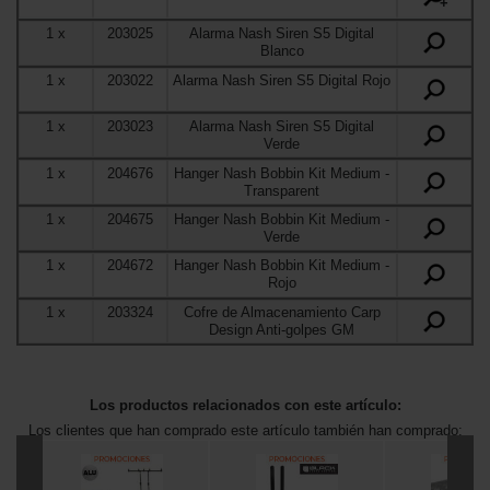
+
1
x
203025
Alarma Nash Siren S5 Digital
Blanco
1
x
203022
Alarma Nash Siren S5 Digital Rojo
1
x
203023
Alarma Nash Siren S5 Digital
Verde
1
x
204676
Hanger Nash Bobbin Kit Medium
-
Transparent
1
x
204675
Hanger Nash Bobbin Kit Medium
-
Verde
1
x
204672
Hanger Nash Bobbin Kit Medium
-
Rojo
1
x
203324
Cofre de Almacenamiento Carp
Design Anti-golpes GM
Los productos relacionados con este artículo:
Los clientes que han comprado este artículo también han comprado: