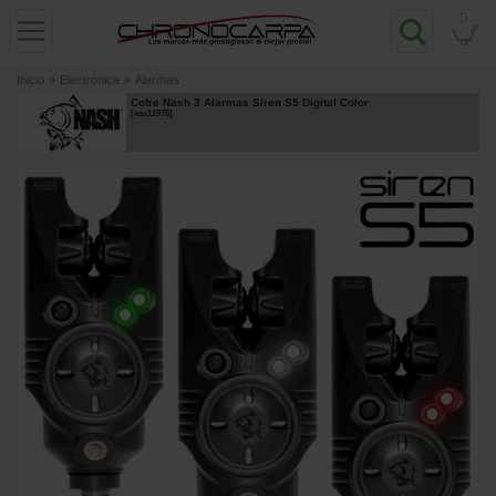
0
Inicio
»
Electrónica
»
Alarmas
Cofre Nash 3 Alarmas Siren S5 Digital Color
[
esc11975
]