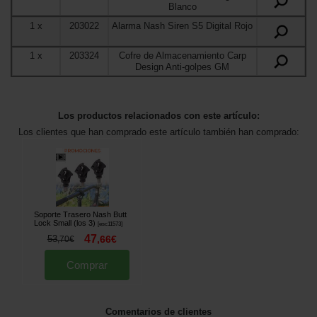
Blanco
1
x
203022
Alarma Nash Siren S5 Digital Rojo
1
x
203324
Cofre de Almacenamiento Carp
Design Anti-golpes GM
Los productos relacionados con este artículo:
Los clientes que han comprado este artículo también han comprado:
Soporte Trasero Nash Butt
Lock Small (los 3)
[
esc11573
]
47
53
,
66
€
,
70
€
Comprar
Comentarios de clientes