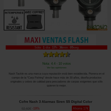
Sólo
1
día
17
h
36
min
04
seg
Nota: 4.4 - 10 votos
Ver las opiniones
Nash Tackle es una marca cuya reputación está bien establecida. Pionera en el
campo de la "Carp Fishing" desde hace más de 30 años, diseña productos
originales y cebos de calidad para pescadores de carpas exigentes que sólo
quieren lo mejor.
Cofre Nash 3 Alarmas Siren S5 Digital Color
-
19
%
Ahorra
17
€
92
,60
€