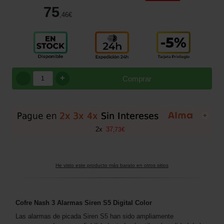
75
,46
€
+
Comprar
+
2
x
37
,
73
€
He visto este producto más barato en otros sitios
Cofre Nash 3
Alarmas
Siren S5 Digital Color
Las alarmas de picada Siren S5 han sido ampliamente