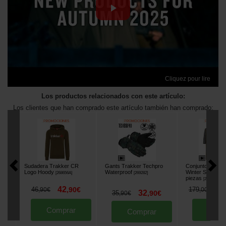
Cliquez pour lire
Los productos relacionados con este artículo:
Los clientes que han comprado este artículo también han comprado:
Sudadera Trakker CR
Gants Trakker Techpro
Conjunto Trakk
Logo Hoody
Waterproof
Winter Suit Cam
[
268656A
]
[
269282
]
piezas
[
268700A
]
42
1
46
,
90
€
179
,
90
€
,
00
€
32
35
,
90
€
,
90
€
Comprar
Comp
Comprar