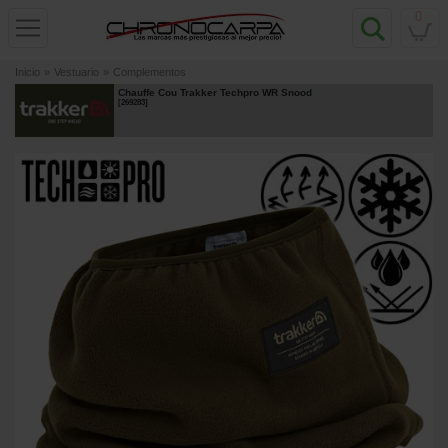
0
Inicio
»
Vestuario
»
Complementos
Chauffe Cou Trakker Techpro WR Snood
[
269283
]