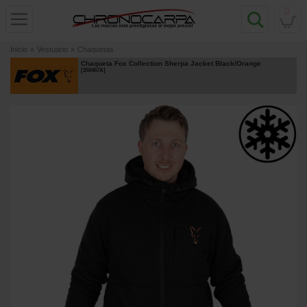
0
Inicio
»
Vestuario
»
Chaquetas
Chaqueta Fox Collection Sherpa Jacket Black/Orange
[
268467A
]