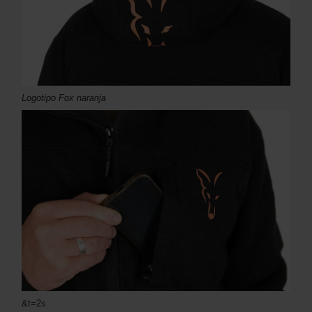
Logotipo Fox naranja
&t=2s