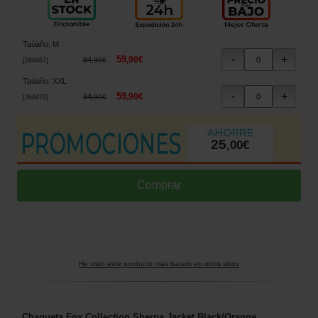
Taùaño
:
M
59
,
90
€
84
,
90
€
[
268467
]
Taùaño
:
XXL
59
,
90
€
84
,
90
€
[
268470
]
25
,
00
€
He visto este producto más barato en otros sitios
Chaqueta Fox Collection Sherpa Jacket Black/Orange