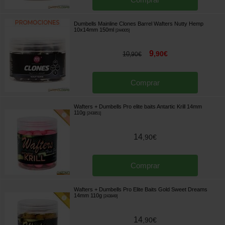
Dumbells Mainline Clones Barrel Wafters Nutty Hemp
10x14mm 150ml
[
244005
]
9
,
90
€
10
,
90
€
Comprar
Wafters + Dumbells Pro elite baits Antartic Krill 14mm
110g
[
243851
]
14
,
90
€
Comprar
Wafters + Dumbells Pro Elite Baits Gold Sweet Dreams
14mm 110g
[
243849
]
14
,
90
€