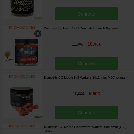
Comprar
Wafters Cap River Gold Crayfish 18mm 100g
[
243836
]
10
,
90
€
11
,
90
€
Comprar
Dumbells CC Moore Krill Wafters 10x14mm (x50)
[
243812
]
9
,
90
€
10
,
90
€
Comprar
Dumbells CC Moore Bloodworm Wafters 10x14mm (x50)
[
243811
]