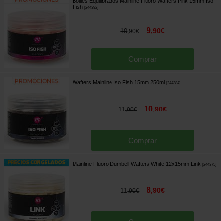
Boilies Equilibrados Mainline Fluoro Wafters Pink 15mm Iso
Fish
[
244392
]
9
,
90
€
10
,
90
€
Comprar
Wafters Mainline Iso Fish 15mm 250ml
[
244384
]
10
,
90
€
11
,
90
€
Comprar
Mainline Fluoro Dumbell Wafters White 12x15mm Link
[
244375
]
8
,
90
€
11
,
90
€