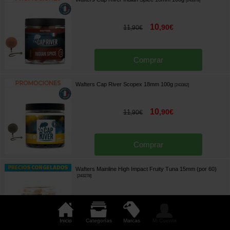
[
243378
]
10
,
90
€
11
,
90
€
Comprar
Wafters Cap River Scopex 18mm 100g
[
243362
]
10
,
90
€
11
,
90
€
Comprar
Wafters Mainline High Impact Fruity Tuna 15mm (por 60)
[
243278
]
8
,
73
€
11
,
90
€
Inicio
Categorías
Marcas
Mi Cuenta
Comprar