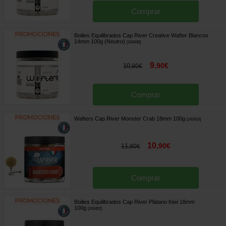
Comprar
Boilies Equilibrados Cap River Creative Wafter Blancos
14mm 100g (Neutro)
[
243436
]
9
,
90
€
10
,
90
€
Comprar
Wafters Cap River Monster Crab 18mm 100g
[
243410
]
10
,
90
€
11
,
90
€
Comprar
Boilies Equilibrados Cap River Plátano Kiwi 18mm
100g
[
243402
]