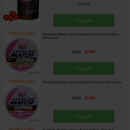
14
,
90
€
Comprar
Dumbells Mainline Match Wafters Essential Cell 10mm
50ml
[
244016
]
6
,
40
€
6
,
90
€
Comprar
Dumbells Mainline Match Wafters Krill 10mm 50ml
[
244015
]
6
,
40
€
6
,
90
€
Comprar
Dumbells Mainline Clones Barrel Wafters Tiger Nut