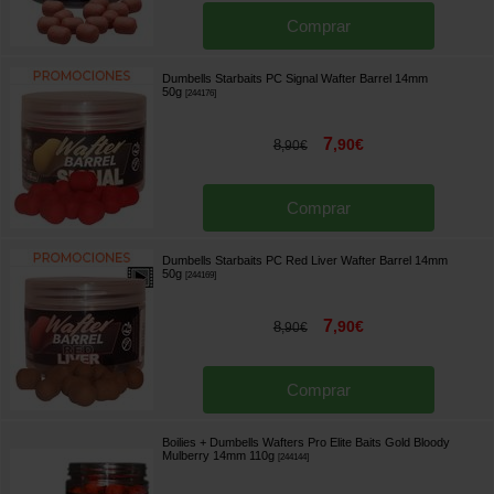
Comprar
Dumbells Starbaits PC Signal Wafter Barrel 14mm
50g
[
244176
]
7
,
90
€
8
,
90
€
Comprar
Dumbells Starbaits PC Red Liver Wafter Barrel 14mm
50g
[
244169
]
7
,
90
€
8
,
90
€
Comprar
Boilies + Dumbells Wafters Pro Elite Baits Gold Bloody
Mulberry 14mm 110g
[
244144
]