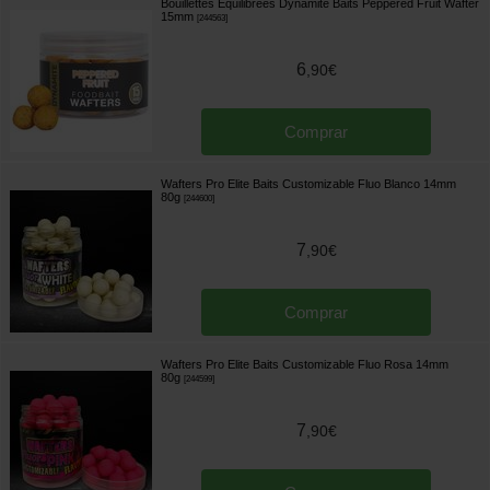
Bouillettes Equilibrées Dynamite Baits Peppered Fruit Wafter
15mm
[
244563
]
6
,
90
€
Comprar
Wafters Pro Elite Baits Customizable Fluo Blanco 14mm
80g
[
244600
]
7
,
90
€
Comprar
Wafters Pro Elite Baits Customizable Fluo Rosa 14mm
80g
[
244599
]
7
,
90
€