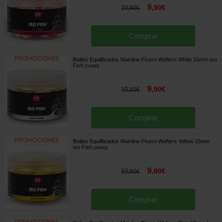
9
,
90
€
10
,
90
€
Comprar
Boilies Equilibrados Mainline Fluoro Wafters White 15mm Iso
Fish
[
244394
]
9
,
90
€
10
,
90
€
Comprar
Boilies Equilibrados Mainline Fluoro Wafters Yellow 15mm
Iso Fish
[
244393
]
9
,
90
€
10
,
90
€
Comprar