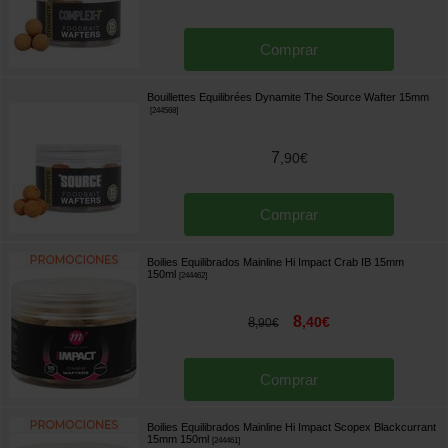
Comprar
Bouillettes Equilibrées Dynamite The Source Wafter 15mm
[
244568
]
7
,
90
€
Comprar
Boilies Equilibrados Mainline Hi Impact Crab IB 15mm
150ml
[
244462
]
8
,
40
€
8
,
90
€
Comprar
Boilies Equilibrados Mainline Hi Impact Scopex Blackcurrant
15mm 150ml
[
244461
]