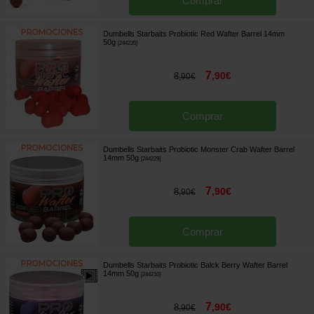
Comprar
Dumbells Starbaits Probiotic Red Wafter Barrel 14mm
50g
[
244235
]
7
,
90
€
8
,
90
€
Comprar
Dumbells Starbaits Probiotic Monster Crab Wafter Barrel
14mm 50g
[
244229
]
7
,
90
€
8
,
90
€
Comprar
Dumbells Starbaits Probiotic Balck Berry Wafter Barrel
14mm 50g
[
244210
]
7
,
90
€
8
,
90
€