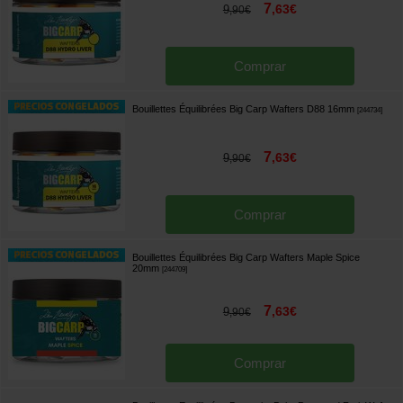
7
,
63
€
9
,
90
€
Comprar
Bouillettes Équilibrées Big Carp Wafters D88 16mm
[
244734
]
7
,
63
€
9
,
90
€
Comprar
Bouillettes Équilibrées Big Carp Wafters Maple Spice
20mm
[
244709
]
7
,
63
€
9
,
90
€
Comprar