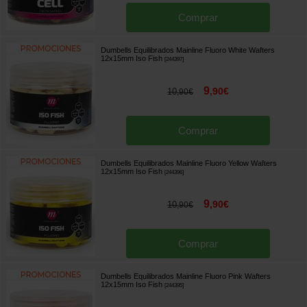
Comprar
Dumbells Equilibrados Mainline Fluoro White Wafters
12x15mm Iso Fish
[
244397
]
9
,
90
€
10
,
90
€
Comprar
Dumbells Equilibrados Mainline Fluoro Yellow Wafters
12x15mm Iso Fish
[
244396
]
9
,
90
€
10
,
90
€
Comprar
Dumbells Equilibrados Mainline Fluoro Pink Wafters
12x15mm Iso Fish
[
244395
]