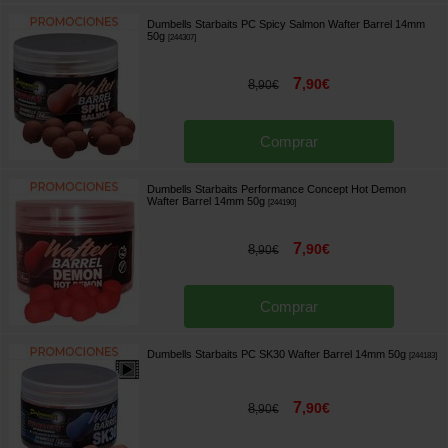
Dumbells Starbaits PC Spicy Salmon Wafter Barrel 14mm
50g
[
244307
]
7
,
90
€
8
,
90
€
Comprar
Dumbells Starbaits Performance Concept Hot Demon
Wafter Barrel 14mm 50g
[
244190
]
7
,
90
€
8
,
90
€
Comprar
Dumbells Starbaits PC SK30 Wafter Barrel 14mm 50g
[
244183
]
7
,
90
€
8
,
90
€