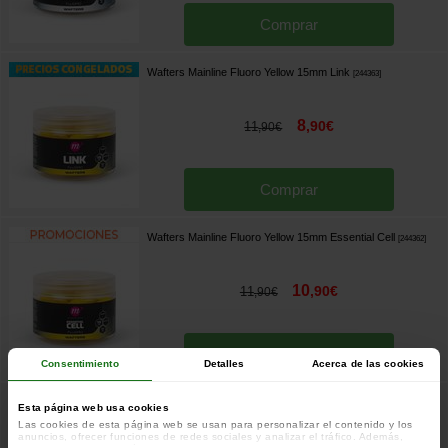
Comprar
Wafters Mainline Fluoro Yellow 15mm Link
[
244363
]
8
,
90
€
11
,
90
€
Comprar
Wafters Mainline Fluoro Yellow 15mm Essential Cell
[
244362
]
10
,
90
€
11
,
90
€
Comprar
Consentimiento
Detalles
Acerca de las cookies
Wafters Mainline Fluoro Yellow 15mm Cell
[
244361
]
Esta página web usa cookies
Las cookies de esta página web se usan para personalizar el contenido y los
anuncios, ofrecer funciones de redes sociales y analizar el tráfico. Además,