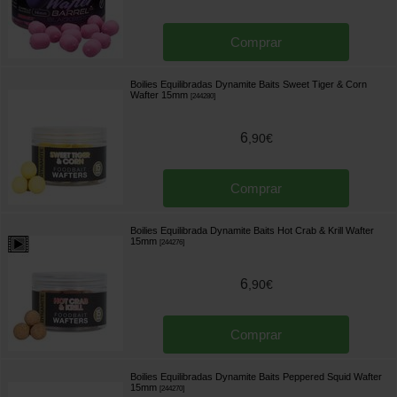
Comprar
Boilies Equilibradas Dynamite Baits Sweet Tiger & Corn
Wafter 15mm
[
244280
]
6
,
90
€
Comprar
Boilies Equilibrada Dynamite Baits Hot Crab & Krill Wafter
15mm
[
244276
]
6
,
90
€
Comprar
Boilies Equilibradas Dynamite Baits Peppered Squid Wafter
15mm
[
244270
]