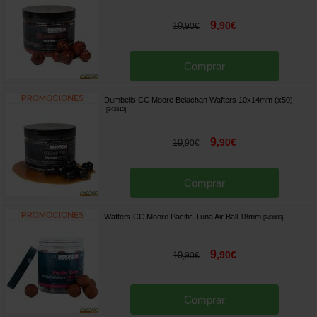
9
,
90
€
10
,
90
€
Comprar
Dumbells CC Moore Belachan Wafters 10x14mm (x50)
[
243810
]
9
,
90
€
10
,
90
€
Comprar
Wafters CC Moore Pacific Tuna Air Ball 18mm
[
243806
]
9
,
90
€
10
,
90
€
Comprar