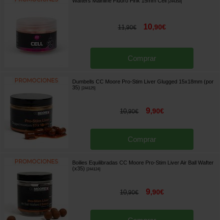
Wafters Mainline Fluoro Pink 15mm Cell
[
244358
]
10
,
90
€
11
,
90
€
Comprar
Dumbells CC Moore Pro-Stim Liver Glugged 15x18mm (por
35)
[
244125
]
9
,
90
€
10
,
90
€
Comprar
Boilies Equilibradas CC Moore Pro-Stim Liver Air Ball Wafter
(x35)
[
244124
]
9
,
90
€
10
,
90
€