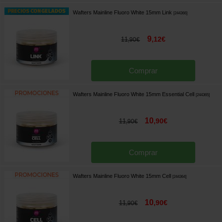
Wafters Mainline Fluoro White 15mm Link
[
244366
]
9
,
12
€
11
,
90
€
Comprar
Wafters Mainline Fluoro White 15mm Essential Cell
[
244365
]
10
,
90
€
11
,
90
€
Comprar
Wafters Mainline Fluoro White 15mm Cell
[
244364
]
10
,
90
€
11
,
90
€