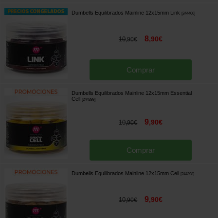
Dumbells Equilibrados Mainline 12x15mm Link
[
244400
]
8
,
90
€
10
,
90
€
Comprar
Dumbells Equilibrados Mainline 12x15mm Essential
Cell
[
244399
]
9
,
90
€
10
,
90
€
Comprar
Dumbells Equilibrados Mainline 12x15mm Cell
[
244398
]
9
,
90
€
10
,
90
€