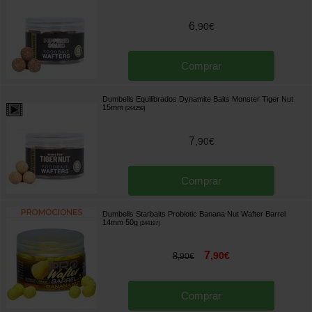
6
,
90
€
Comprar
Dumbells Equilibrados Dynamite Baits Monster Tiger Nut
15mm
[
244259
]
7
,
90
€
Comprar
Dumbells Starbaits Probiotic Banana Nut Wafter Barrel
14mm 50g
[
244197
]
7
,
90
€
8
,
90
€
Comprar