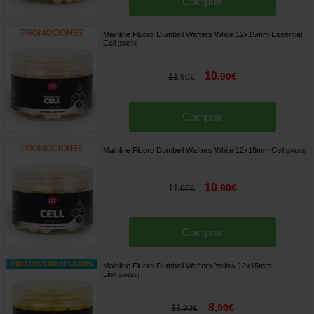
Comprar
Mainline Fluoro Dumbell Wafters White 12x15mm Essential
Cell
[
244374
]
10
,
90
€
11
,
90
€
Comprar
Mainline Fluoro Dumbell Wafters White 12x15mm Cell
[
244373
]
10
,
90
€
11
,
90
€
Comprar
Mainline Fluoro Dumbell Wafters Yellow 12x15mm
Link
[
244372
]
8
,
90
€
11
,
90
€