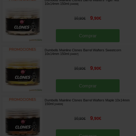
10x14mm 150ml
[
244008
]
9
,
90
€
10
,
90
€
Comprar
Dumbells Mainline Clones Barrel Wafters Sweetcorn
10x14mm 150ml
[
244007
]
9
,
90
€
10
,
90
€
Comprar
Dumbells Mainline Clones Barrel Wafters Maple 10x14mm
150ml
[
244006
]
9
,
90
€
10
,
90
€
Comprar