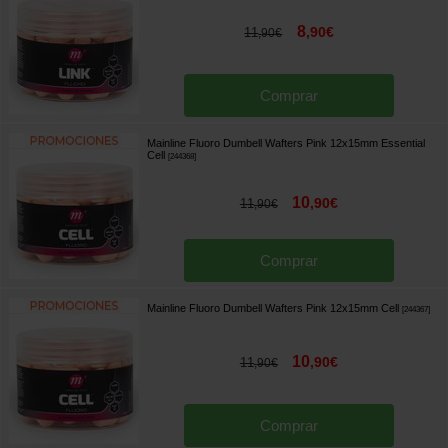
8
,
90
€
11
,
90
€
Comprar
Mainline Fluoro Dumbell Wafters Pink 12x15mm Essential
Cell
[
244368
]
10
,
90
€
11
,
90
€
Comprar
Mainline Fluoro Dumbell Wafters Pink 12x15mm Cell
[
244367
]
10
,
90
€
11
,
90
€
Comprar