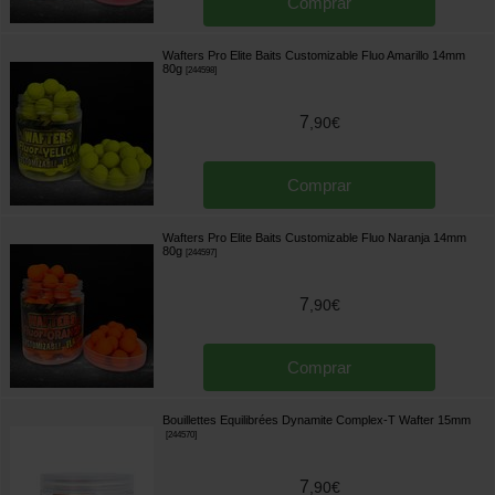
Comprar
Wafters Pro Elite Baits Customizable Fluo Amarillo 14mm
80g
[
244598
]
7
,
90
€
Comprar
Wafters Pro Elite Baits Customizable Fluo Naranja 14mm
80g
[
244597
]
7
,
90
€
Comprar
Bouillettes Equilibrées Dynamite Complex-T Wafter 15mm
[
244570
]
7
,
90
€