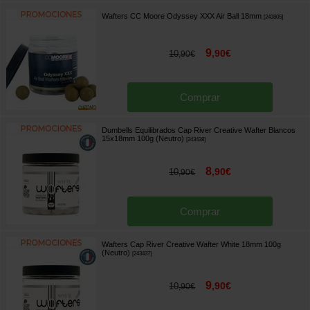
Wafters CC Moore Odyssey XXX Air Ball 18mm
[
243805
]
9
,
90
€
10
,
90
€
Comprar
Dumbells Equilibrados Cap River Creative Wafter Blancos
15x18mm 100g (Neutro)
[
243438
]
8
,
90
€
10
,
90
€
Comprar
Wafters Cap River Creative Wafter White 18mm 100g
(Neutro)
[
243437
]
9
,
90
€
10
,
90
€