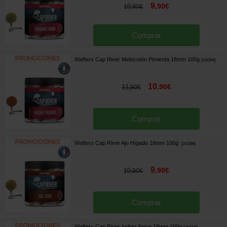
9
,
90
€
10
,
90
€
Comprar
Wafters Cap River Melocotón Pimienta 18mm 100g
[
243394
]
10
,
90
€
11
,
90
€
Comprar
Wafters Cap River Ajo Hígado 18mm 100g
[
243386
]
9
,
90
€
10
,
90
€
Comprar
Wafters Cap River Indian Spice 18mm 100g