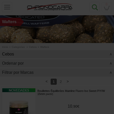
0
Wafters
Inicio
»
Categorías
»
Cebos
»
Wafters
Cebos
>
Ordenar por
>
Filtrar por Marcas
>
<
>
1
2
Bouillettes Équilibrées Mainline Fluoro Iso Sweet P/Y/W
15mm
[
244787
]
10
,
90
€