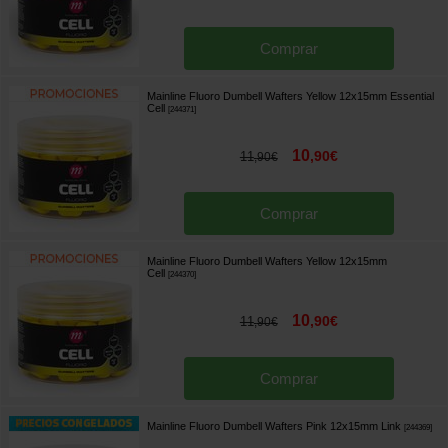
Comprar
Mainline Fluoro Dumbell Wafters Yellow 12x15mm Essential
Cell
[
244371
]
10
,
90
€
11
,
90
€
Comprar
Mainline Fluoro Dumbell Wafters Yellow 12x15mm
Cell
[
244370
]
10
,
90
€
11
,
90
€
Comprar
Mainline Fluoro Dumbell Wafters Pink 12x15mm Link
[
244369
]