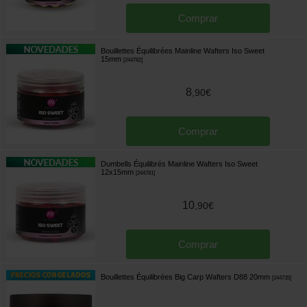
Comprar
Bouillettes Équilibrées Mainline Wafters Iso Sweet
15mm
[
244782
]
8
,
90
€
Comprar
Dumbells Équilibrés Mainline Wafters Iso Sweet
12x15mm
[
244781
]
10
,
90
€
Comprar
Bouillettes Équilibrées Big Carp Wafters D88 20mm
[
244735
]