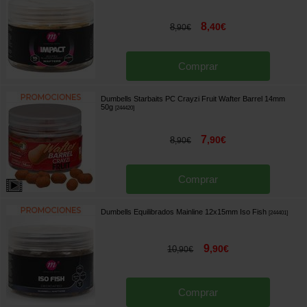
8
,
40
€
8
,
90
€
Comprar
Dumbells Starbaits PC Crayzi Fruit Wafter Barrel 14mm
50g
[
244420
]
7
,
90
€
8
,
90
€
Comprar
Dumbells Equilibrados Mainline 12x15mm Iso Fish
[
244401
]
9
,
90
€
10
,
90
€
Comprar