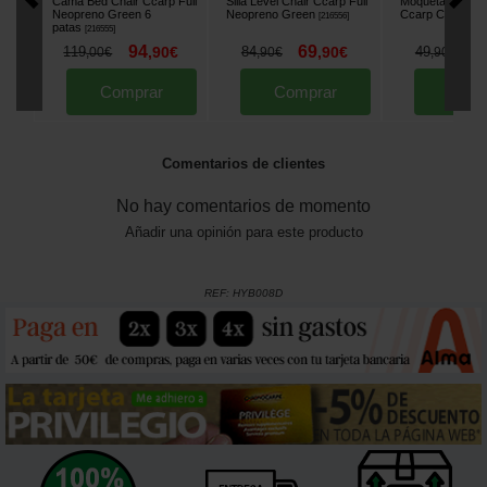
Cama Bed Chair Ccarp Full
Silla Level Chair Ccarp Full
Moqueta de Rec
Neopreno Green 6
Neopreno Green
Ccarp Cocoon
[
216556
]
[
patas
[
216555
]
94
69
3
119
,
90
€
84
,
90
€
49
,
00
€
,
90
€
,
90
€
Comprar
Comprar
Comp
Comentarios de clientes
No hay comentarios de momento
Añadir una opinión para este producto
REF:
HYB008D