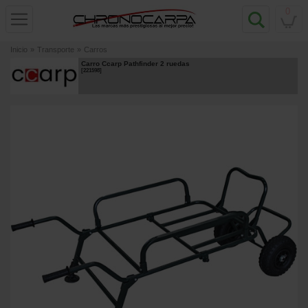
0
Inicio
»
Transporte
»
Carros
Carro Ccarp Pathfinder 2 ruedas
[
221598
]