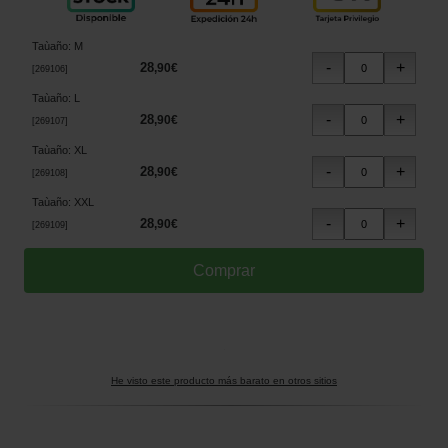
Taùaño
:
M
28
,
90
€
[
269106
]
Taùaño
:
L
28
,
90
€
[
269107
]
Taùaño
:
XL
28
,
90
€
[
269108
]
Taùaño
:
XXL
28
,
90
€
[
269109
]
He visto este producto más barato en otros sitios