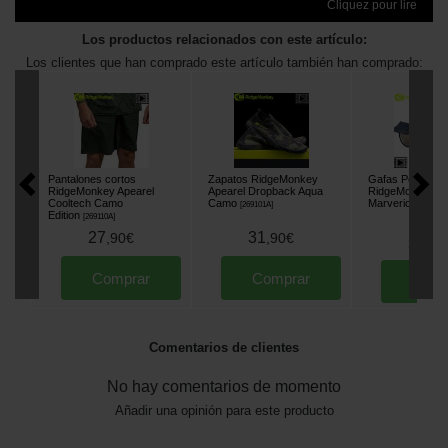
Cliquez pour lire
Los productos relacionados con este artículo:
Los clientes que han comprado este artículo también han comprado:
Pantalones cortos
Zapatos RidgeMonkey
Gafas Polarizad
RidgeMonkey Apearel
Apearel Dropback Aqua
RidgeMonkey Po
Cooltech Camo
Camo
Marverick
[
269101A
]
[
220114
]
Edition
[
269110A
]
27
31
,
90
€
,
90
€
39
,
90
Comprar
Comprar
Comp
Comentarios de clientes
No hay comentarios de momento
Añadir una opinión para este producto