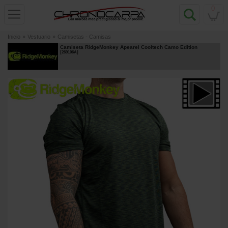
0
Inicio
»
Vestuario
»
Camisetas - Camisas
Camiseta RidgeMonkey Apearel Cooltech Camo Edition
[
269106A
]