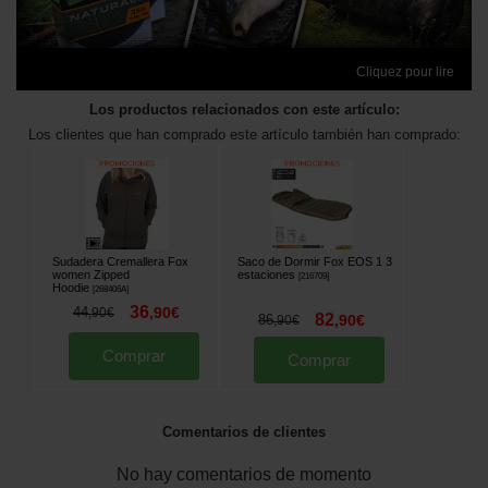
Cliquez pour lire
Los productos relacionados con este artículo:
Los clientes que han comprado este artículo también han comprado:
Sudadera Cremallera Fox
Saco de Dormir Fox EOS 1 3
women Zipped
estaciones
[
216709
]
Hoodie
[
268406A
]
36
44
,
90
€
,
90
€
82
86
,
90
€
,
90
€
Comprar
Comprar
Comentarios de clientes
No hay comentarios de momento