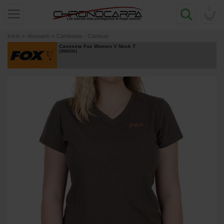
0
Inicio
»
Vestuario
»
Camisetas - Camisas
Camiseta Fox Women V Neck T
[
268410A
]