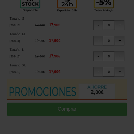
Taùaño
:
S
17
,
90
€
19
,
90
€
[
268410
]
Taùaño
:
M
17
,
90
€
19
,
90
€
[
268411
]
Taùaño
:
L
17
,
90
€
19
,
90
€
[
268412
]
Taùaño
:
XL
17
,
90
€
19
,
90
€
[
268413
]
2
,
00
€