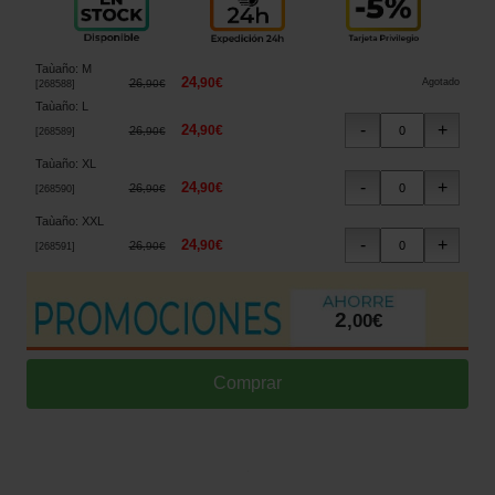
Taùaño
:
M
24
,
90
€
26
Agotado
,
90
€
[
268588
]
Taùaño
:
L
24
,
90
€
26
,
90
€
[
268589
]
Taùaño
:
XL
24
,
90
€
26
,
90
€
[
268590
]
Taùaño
:
XXL
24
,
90
€
26
,
90
€
[
268591
]
2
,
00
€