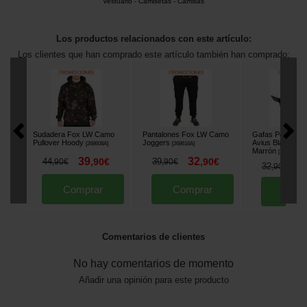
Vestuario
-
Camisetas - Camisas
Los productos relacionados con este artículo:
Los clientes que han comprado este artículo también han comprado:
Sudadera Fox LW Camo
Pantalones Fox LW Camo
Gafas Polarizad
Pullover Hoody
Joggers
Avius Black Ca
[
268608A
]
[
268616A
]
Marrón
[
220117
]
39
32
44
,
90
€
39
,
90
€
,
90
€
,
90
€
2
32
,
90
€
Comprar
Comprar
Comp
Comentarios de clientes
No hay comentarios de momento
Añadir una opinión para este producto