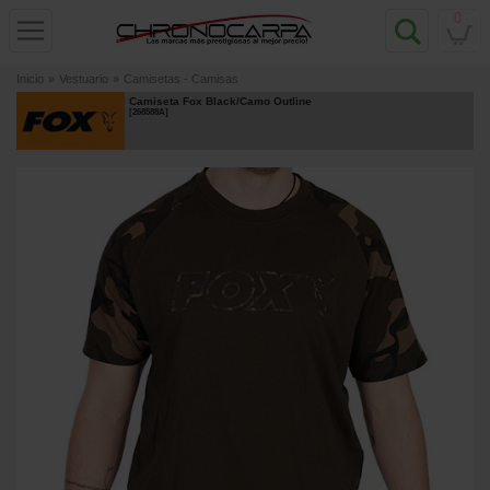
0
Inicio
»
Vestuario
»
Camisetas - Camisas
Camiseta Fox Black/Camo Outline
[
268588A
]