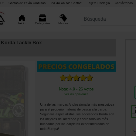
4H°
Gastos de envío Gratuitos¹
2X 3X 4X Sin Gastos²
Tarjeta Privilegio
Contáctenos
Marcas
Inicio
Categorías
 Korda Tackle Box
Nota: 4.9 - 26 votos
Ver las opiniones
Una de las marcas Anglosajona la más prestigiosa
para el pequeño material de pesca a la carpa.
Según los especialistas, los accesorios Korda son
los mejores del mercado y sobre todo los más
buscados por los carpistas experimentados de
toda Europa!