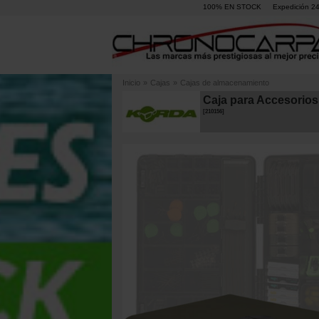
100% EN STOCK
Expedición 2
Inicio
»
Cajas
»
Cajas de almacenamiento
Caja para Accesorios
[
210156
]