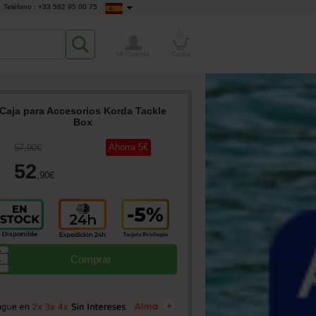
Teléfono : +33 582 95 00 75
0
Mi Cuenta
Cesta
Caja para Accesorios Korda Tackle
Box
Ahorra
5
€
57
,90
€
52
,90
€
▲
Comprar
▼
+