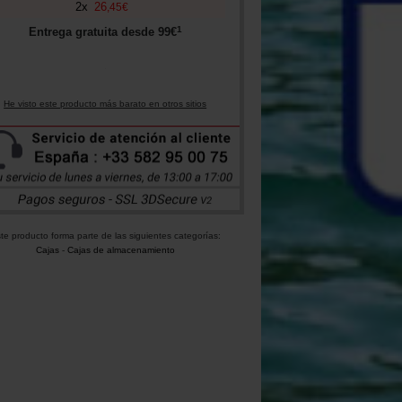
2
x
26
,
45
€
1
Entrega gratuita desde
99
€
He visto este producto más barato en otros sitios
te producto forma parte de las siguientes categorías:
Cajas
-
Cajas de almacenamiento