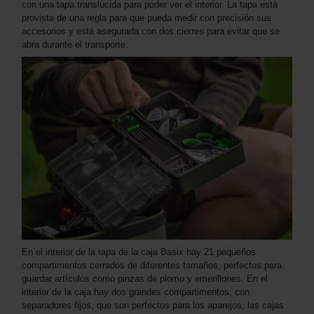
con una tapa translúcida para poder ver el interior. La tapa está
provista de una regla para que pueda medir con precisión sus
accesorios y está asegurada con dos cierres para evitar que se
abra durante el transporte.
En el interior de la tapa de la caja Basix hay 21 pequeños
compartimentos cerrados de diferentes tamaños, perfectos para
guardar artículos como pinzas de plomo y emerillones. En el
interior de la caja hay dos grandes compartimentos, con
separadores fijos, que son perfectos para los aparejos, las cajas