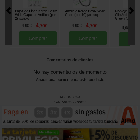
Bajos de Línea Korda Basix
Anzuelo Korda Basix Wide
Montaje Korda B
Wide Gape sin Ardillón (por
Gape (por 10)
Clip Action Pac
[
209883A
]
2)
Green (por 5)
[
209894A
]
[
2
4
4
4
,
70
€
4
,
70
€
,
90
€
,
90
€
7
8
,
90
€
Comprar
Comprar
Comp
Comentarios de clientes
No hay comentarios de momento
Añadir una opinión para este producto
REF:
KBX024
EAN:
5060660633944