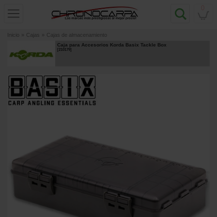
0
Inicio
»
Cajas
»
Cajas de almacenamiento
Caja para Accesorios Korda Basix Tackle Box
[
210179
]