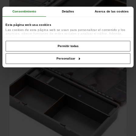
Consentimiento
Detalles
Acerca de las cookies
Esta página web usa cookies
Las cookies de esta página web se usan para personalizar el contenido y los
anuncios, ofrecer funciones de redes sociales y analizar el tráfico. Además,
compartimos información sobre el uso que haga del sitio web con nuestros
colaboradores de redes sociales, publicidad y análisis web, quienes pueden
combinarla con otra información que les haya proporcionado o que hayan
Permitir todas
recopilado a partir del uso que haya hecho de sus servicios.
Emplazamiento para su bajos de línea.
Personalizar