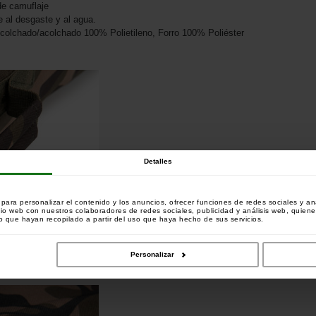
de camuflaje
e al desgaste y al agua.
. Acolchado/acolchado 100% Polietileno, Forro 100% Poliéster
Detalles
ara personalizar el contenido y los anuncios, ofrecer funciones de redes sociales y ana
tio web con nuestros colaboradores de redes sociales, publicidad y análisis web, quien
 que hayan recopilado a partir del uso que haya hecho de sus servicios.
Personalizar