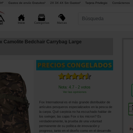
4H°
Gastos de envío Gratuitos¹
2X 3X 4X Sin Gastos²
Tarjeta Privilegio
Contáctenos
Marcas
Inicio
Categorías
x Camolite Bedchair Carrybag Large
Nota: 4.7 - 2 votos
Ver las opiniones
Fox International es el más grande distribuidor de
artículos pesqueros especializados en la pesca de
la carpa. Qué carpista no ha escuchado hablar de
los swinger, las cajas Fox o los micron? Es
verdaderamente, la prueba de una voluntad
permanente de su política de innovación y
progreso, tanto en el diseño como en el desarrollo