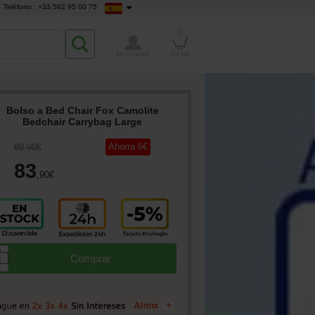
Teléfono : +33 582 95 00 75
0
Mi Cuenta
Cesta
Bolso a Bed Chair Fox Camolite
Bedchair Carrybag Large
Ahorra
6
€
89
,90
€
83
,90
€
▲
Comprar
▼
+