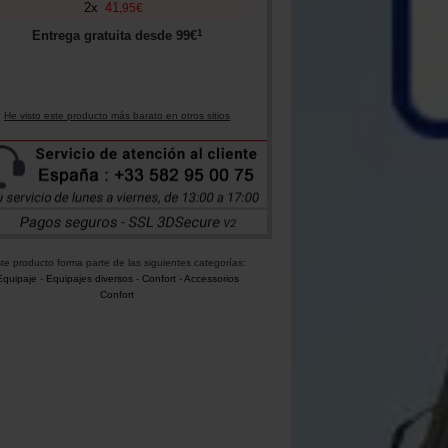
2
x
41
,
95
€
1
Entrega gratuita desde
99
€
He visto este producto más barato en otros sitios
te producto forma parte de las siguientes categorías:
Equipaje
-
Equipajes diversos
-
Confort
-
Accessorios
Confort