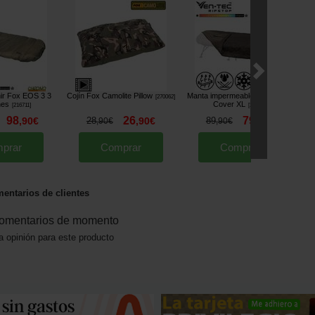
ir Fox EOS 3 3
Cojín Fox Camolite Pillow
Manta impermeable Fox Ventec
[
270062
]
nes
Cover XL
[
216711
]
[
270059
]
98
26
79
,
90
€
28
,
90
€
89
,
90
€
,
90
€
,
90
€
prar
Comprar
Comprar
entarios de clientes
omentarios de momento
a opinión para este producto