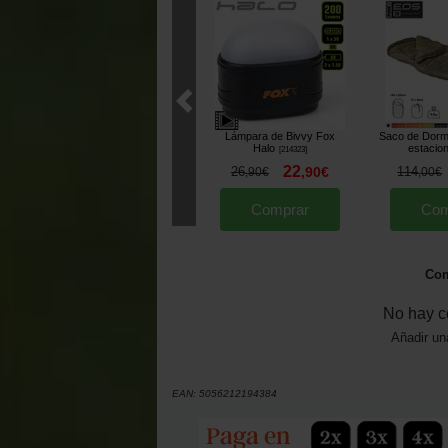
Lámpara de Bivvy Fox
Saco de Dorm
Halo
estacio
[
214323
]
22
26
,
90
€
114
,
90
€
,
00
€
Comprar
Com
Com
No hay c
Añadir un
EAN:
5056212194384