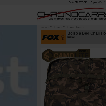
100% EN STOCK
Expedición 2
Inicio
»
Equipaje
»
Equipajes diversos
Bolso a Bed Chair Fo
[
226732
]