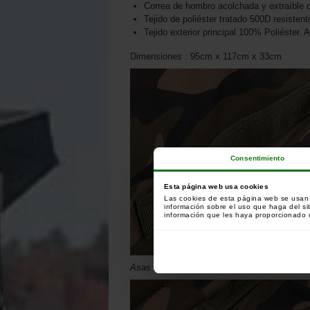
Correa de hombro acolchada y extraíble 
Tejido de poliéster tratado 500D resistent
Tejido exterior principal 100% Poliéster
Dimensiones : 95cm x 117cm x 33cm
Consentimiento
Esta página web usa cookies
Las cookies de esta página web se usan p
información sobre el uso que haga del si
información que les haya proporcionado o
Asas de poliéster reforzado.